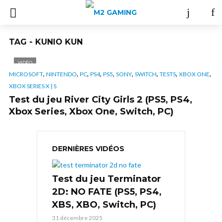
TAG - KUNIO KUN
VIDÉO
,
,
,
,
,
,
,
,
,
MICROSOFT
NINTENDO
PC
PS4
PS5
SONY
SWITCH
TESTS
XBOX ONE
XBOX SERIES X | S
Test du jeu River City Girls 2 (PS5, PS4,
Xbox Series, Xbox One, Switch, PC)
DERNIÈRES VIDÉOS
Test du jeu Terminator
2D: NO FATE (PS5, PS4,
XBS, XBO, Switch, PC)
31 décembre 2025