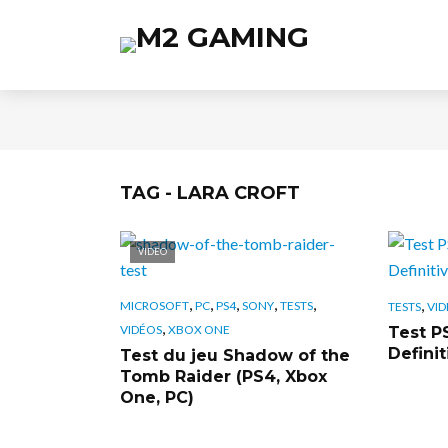
TAG - LARA CROFT
VIDÉO
,
,
,
,
,
,
MICROSOFT
PC
PS4
SONY
TESTS
TESTS
VID
,
VIDÉOS
XBOX ONE
Test P
Definit
Test du jeu Shadow of the
Tomb Raider (PS4, Xbox
One, PC)