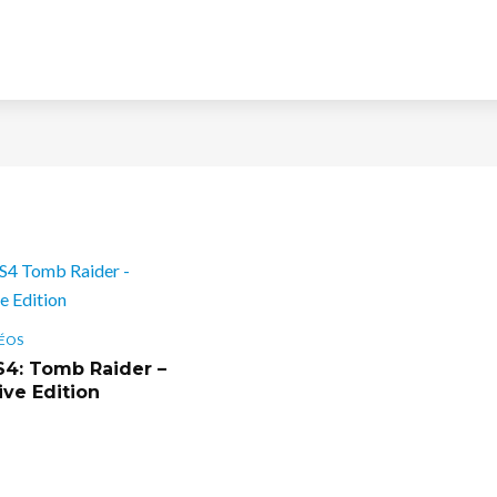
ÉOS
S4: Tomb Raider –
ive Edition