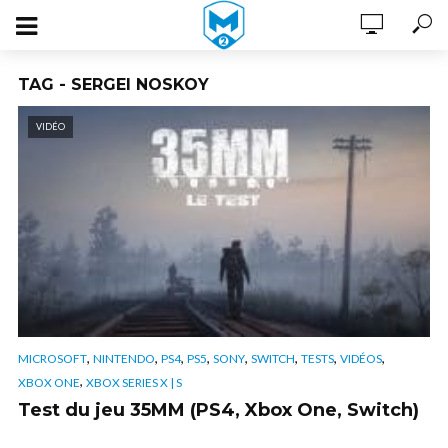
TAG - SERGEI NOSKOY
VIDÉO
,
,
,
,
,
,
,
,
MICROSOFT
NINTENDO
PS4
PS5
SONY
SWITCH
TESTS
VIDÉOS
,
XBOX ONE
XBOX SERIES X | S
Test du jeu 35MM (PS4, Xbox One, Switch)