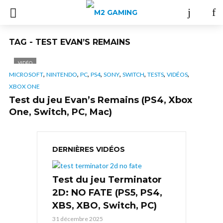
TAG - TEST EVAN’S REMAINS
VIDÉO
,
,
,
,
,
,
,
,
MICROSOFT
NINTENDO
PC
PS4
SONY
SWITCH
TESTS
VIDÉOS
XBOX ONE
Test du jeu Evan’s Remains (PS4, Xbox
One, Switch, PC, Mac)
DERNIÈRES VIDÉOS
Test du jeu Terminator
2D: NO FATE (PS5, PS4,
XBS, XBO, Switch, PC)
31 décembre 2025