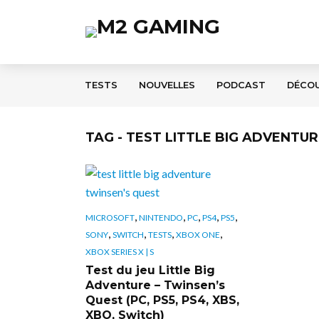
TESTS
NOUVELLES
PODCAST
DÉCO
TAG - TEST LITTLE BIG ADVENTU
,
,
,
,
,
MICROSOFT
NINTENDO
PC
PS4
PS5
,
,
,
,
SONY
SWITCH
TESTS
XBOX ONE
XBOX SERIES X | S
Test du jeu Little Big
Adventure – Twinsen’s
Quest (PC, PS5, PS4, XBS,
XBO, Switch)