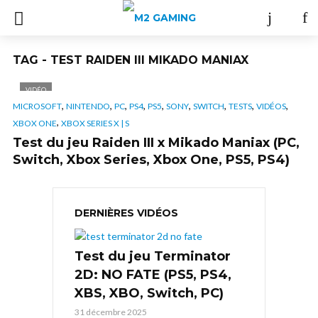
TAG - TEST RAIDEN III MIKADO MANIAX
VIDÉO
,
,
,
,
,
,
,
,
,
MICROSOFT
NINTENDO
PC
PS4
PS5
SONY
SWITCH
TESTS
VIDÉOS
,
XBOX ONE
XBOX SERIES X | S
Test du jeu Raiden III x Mikado Maniax (PC,
Switch, Xbox Series, Xbox One, PS5, PS4)
DERNIÈRES VIDÉOS
Test du jeu Terminator
2D: NO FATE (PS5, PS4,
XBS, XBO, Switch, PC)
31 décembre 2025