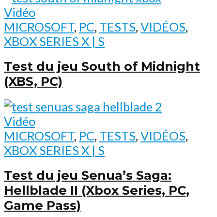
Vidéo
MICROSOFT
,
PC
,
TESTS
,
VIDÉOS
,
XBOX SERIES X | S
Test du jeu South of Midnight
(XBS, PC)
Vidéo
MICROSOFT
,
PC
,
TESTS
,
VIDÉOS
,
XBOX SERIES X | S
Test du jeu Senua’s Saga:
Hellblade II (Xbox Series, PC,
Game Pass)