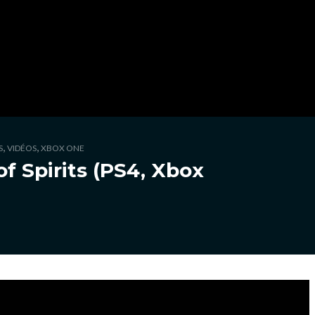
,
,
S
VIDÉOS
XBOX ONE
of Spirits (PS4, Xbox