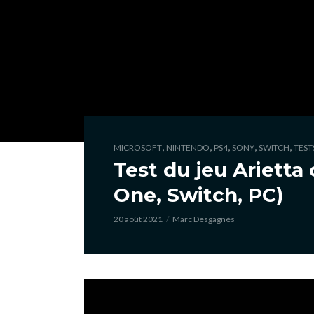
,
,
,
,
,
MICROSOFT
NINTENDO
PS4
SONY
SWITCH
TEST
Test du jeu Arietta 
One, Switch, PC)
20 août 2021
Marc Desgagnés