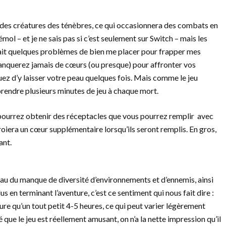
r des créatures des ténèbres, ce qui occasionnera des combats en
bémol – et je ne sais pas si c’est seulement sur Switch – mais les
ait quelques problèmes de bien me placer pour frapper mes
manquerez jamais de cœurs (ou presque) pour affronter vos
quez d’y laisser votre peau quelques fois. Mais comme le jeu
rendre plusieurs minutes de jeu à chaque mort.
 pourrez obtenir des réceptacles que vous pourrez remplir avec
roiera un cœur supplémentaire lorsqu’ils seront remplis. En gros,
ant.
eau du manque de diversité d’environnements et d’ennemis, ainsi
us en terminant l’aventure, c’est ce sentiment qui nous fait dire :
 dure qu’un tout petit 4-5 heures, ce qui peut varier légèrement
é que le jeu est réellement amusant, on n’a la nette impression qu’il