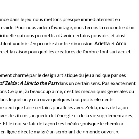
s lance dans le jeu, nous mettons presque immédiatement en
e aide. Pour nous aider d’avantage, nous ferons la rencontre d’un
irituelle qui nous permettra d’avoir certains pouvoirs et ainsi,
blent vouloir s’en prendre à notre dimension.
Arietta
et
Arco
ce et la raison pourquoi les créatures de l’ombre font surface et
tement charmé par le design artistique du jeu ainsi que par ses
f Zelda : A Link to the Past
dans un certain sens. Pas exactement
sons Ce que j’ai beaucoup aimé, c’est les mécaniques générales du
s dans lequel on y retrouve quelques tout petits éléments
ne peut que faire certains parallèles avec Zelda, mais de façon
er des items, acquérir de l’énergie et de la vie supplémentaires,
 Et le tout se fait de façon très linéaire, puisque le chemin à
 en ligne directe malgré un semblant de « monde ouvert ».