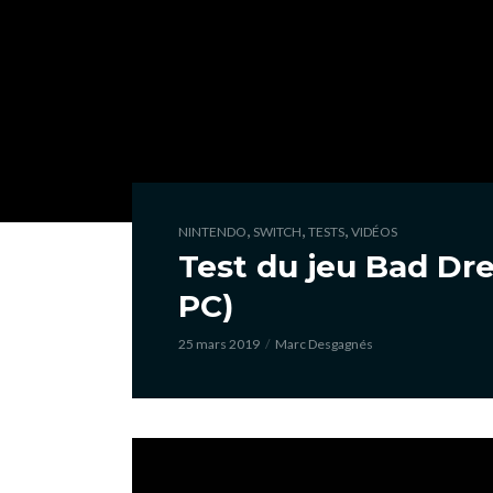
,
,
,
NINTENDO
SWITCH
TESTS
VIDÉOS
Test du jeu Bad Dr
PC)
25 mars 2019
Marc Desgagnés