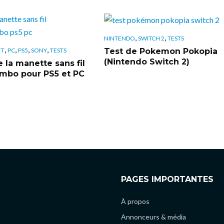
,
,
NINTENDO
SWITCH 2
TESTS
,
,
,
,
Test de Pokemon Pokopia
FT
PC
PS5
SONY
TESTS
(Nintendo Switch 2)
 la manette sans fil
bo pour PS5 et PC
PAGES IMPORTANTES
À propos
Annonceurs & média