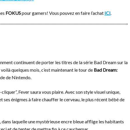
ues
FOKUS
pour gamers! Vous pouvez en faire l’achat
ICI
.
inment continuent de porter les titres de la série Bad Dream sur la
voilà quelques mois, c’est maintenant le tour de
Bad Dream:
ride de Nintendo.
-cliquer”, Fever saura vous plaire. Avec son style visuel unique,
t ses énigmes à faire chauffer le cerveau, le plus récent bébé de
 dans laquelle une mystérieuse encre bleue afflige les habitants
 ceci et de tenter de mettre fin à ce cauchemar….