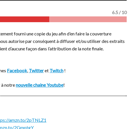
6.5 / 10
tement fourni une copie du jeu afin d’en faire la couverture
nous autorise par conséquent à diffuser et/ou utiliser des extraits
ent d’aucune façon dans l’attribution de la note finale.
rmes
Facebook
,
Twitter
et
Twitch
!
 à notre
nouvelle chaine Youtube
!
tps://amzn.to/2pTNLZ1
/amzn.to/2GmptgY