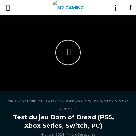
,
,
,
,
,
,
,
,
MICROSOFT
NINTENDO
PC
PS5
SONY
SWITCH
TESTS
VIDÉOS
XBOX
SERIES X | S
Test du jeu Born of Bread (PS5,
Xbox Series, Switch, PC)
4 janvier 2024
Marc Desgagnés