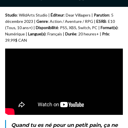
Studio
: WildArts Studio |
Éditeur
: Dear Villagers |
Parution
: 5
décembre 2023 |
Genre
: Action / Aventure / RPG |
ESRB
: E10
(Tous, 10 ans+) |
Disponibilité
: PS5, XBS, Switch, PC |
Format(s)
:
Numérique |
Langue(s)
: Français |
Durée
: 20 heures+ |
Prix
:
39,99$ CAN
Quand tu es né pour un petit pain, ça ne