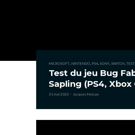
,
,
,
,
,
MICROSOFT
NINTENDO
PS4
SONY
SWITCH
TEST
Test du jeu Bug Fab
Sapling (PS4, Xbox 
31 mai 2020
Jacques Moisan