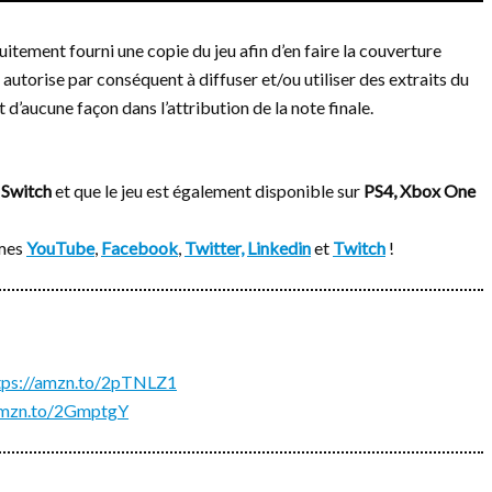
uitement fourni une copie du jeu afin d’en faire la couverture
 autorise par conséquent à diffuser et/ou utiliser des extraits du
 d’aucune façon dans l’attribution de la note finale.
r
Switch
et que le jeu est également disponible sur
PS4, Xbox One
rmes
YouTube
,
Facebook
,
Twitter,
Linkedin
et
Twitch
!
tps://amzn.to/2pTNLZ1
/amzn.to/2GmptgY