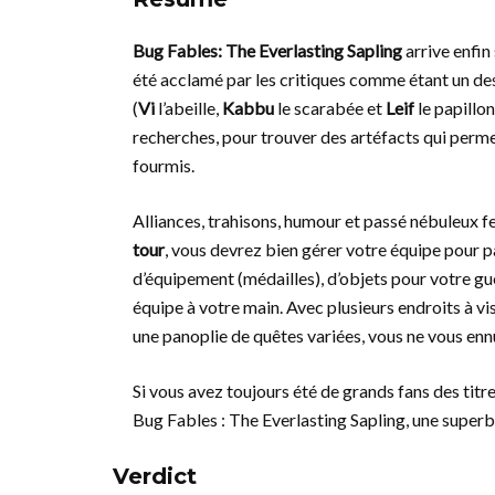
Bug Fables: The Everlasting Sapling
arrive enfin 
été acclamé par les critiques comme étant un des
(
Vi
l’abeille,
Kabbu
le scarabée et
Leif
le papillon
recherches, pour trouver des artéfacts qui perm
fourmis.
Alliances, trahisons, humour et passé nébuleux f
tour
, vous devrez bien gérer votre équipe pour p
d’équipement (médailles), d’objets pour votre guér
équipe à votre main. Avec plusieurs endroits à visi
une panoplie de quêtes variées, vous ne vous ennu
Si vous avez toujours été de grands fans des titre
Bug Fables : The Everlasting Sapling, une superb
Verdict