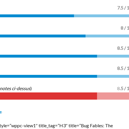
7.5 / 
8 / 
8.5 / 
8.5 / 
notes ci-dessus
)
8
.5 / 
ge
.
tyle=”wppc-view1″ title_tag=”H3″ title=”Bug Fables: The