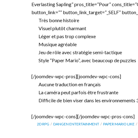
Everlasting Sapling” pros_title=”Pour” cons_title
button_link=”” button_link_target=”_SELF” button
Très bonne histoire
Visuel plutôt charmant
Léger et pas trop complexe
Musique agréable
Jeu de rôle avec stratégie semi-tactique
Style “Paper Mario”, avec beaucoup de puzzles
[/joomdev-wpc-pros][joomdev-wpc-cons]
Aucune traduction en français
La caméra peut parfois être frustrante
Difficile de bien viser dans les environnements
[/joomdev-wpc-cons][/joomdev-wpc-pros-cons]
2D RPG
DANGEN ENTERTAINMENT
PAPER MARIO LIKE