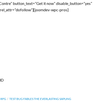
=”Contre” button_text=”Get it now” disable_button=”yes”
_rel_attr=”dofollow”][joomdev-wpc-pros]
 3D
RPG
TEST BUG FABLES THE EVERLASTING SAPLING