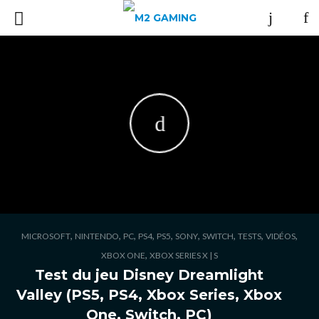
,
,
,
,
,
,
,
,
,
MICROSOFT
NINTENDO
PC
PS4
PS5
SONY
SWITCH
TESTS
VIDÉOS
,
XBOX ONE
XBOX SERIES X | S
Test du jeu Disney Dreamlight
Valley (PS5, PS4, Xbox Series, Xbox
One, Switch, PC)