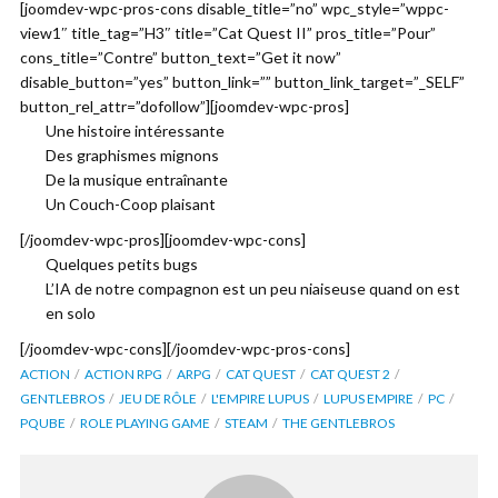
[joomdev-wpc-pros-cons disable_title=”no” wpc_style=”wppc-
view1″ title_tag=”H3″ title=”Cat Quest II” pros_title=”Pour”
cons_title=”Contre” button_text=”Get it now”
disable_button=”yes” button_link=”” button_link_target=”_SELF”
button_rel_attr=”dofollow”][joomdev-wpc-pros]
Une histoire intéressante
Des graphismes mignons
De la musique entraînante
Un Couch-Coop plaisant
[/joomdev-wpc-pros][joomdev-wpc-cons]
Quelques petits bugs
L’IA de notre compagnon est un peu niaiseuse quand on est
en solo
[/joomdev-wpc-cons][/joomdev-wpc-pros-cons]
ACTION
ACTION RPG
ARPG
CAT QUEST
CAT QUEST 2
GENTLEBROS
JEU DE RÔLE
L'EMPIRE LUPUS
LUPUS EMPIRE
PC
PQUBE
ROLE PLAYING GAME
STEAM
THE GENTLEBROS