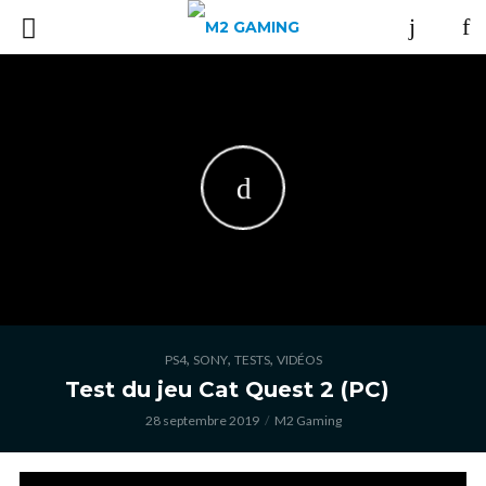
,
,
,
PS4
SONY
TESTS
VIDÉOS
Test du jeu Cat Quest 2 (PC)
28 septembre 2019
M2 Gaming