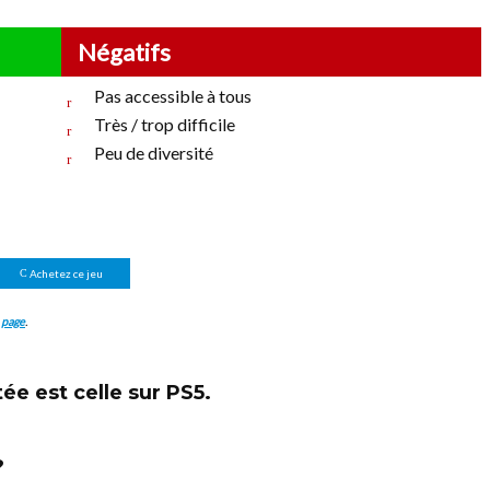
Négatifs
Pas accessible à tous
Très / trop difficile
Peu de diversité
Achetez ce jeu
 page
.
ée est celle sur
PS5
.
?