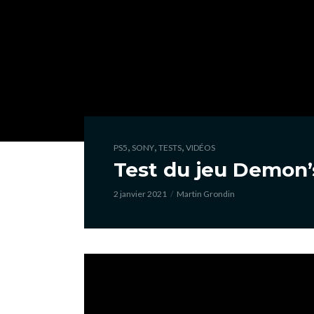
,
,
,
PS5
SONY
TESTS
VIDÉOS
Test du jeu Demon’s
2 janvier 2021
Martin Grondin