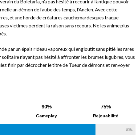
verain du Boletaria, n’a pas hésité à recourir à l’antique pouvoir
ternelle un démon de l’aube des temps, l’Ancien. Avec cette
erres, et une horde de créatures cauchemardesques traque
ses victimes perdent la raison sans recours. Ne les anime plus
pés.
nde par un épais rideau vaporeux qui engloutit sans pitié les rares
 solitaire n’ayant pas hésité à affronter les brumes lugubres, vous
lez finir par décrocher le titre de Tueur de démons et renvoyer
90%
75%
Gameplay
Rejouabilité
85%