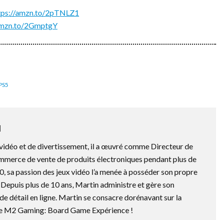
tps://amzn.to/2pTNLZ1
/amzn.to/2GmptgY
PS5
N
vidéo et de divertissement, il a œuvré comme Directeur de
mmerce de vente de produits électroniques pendant plus de
0, sa passion des jeux vidéo l’a menée à posséder son propre
Depuis plus de 10 ans, Martin administre et gère son
e détail en ligne. Martin se consacre dorénavant sur la
 de M2 Gaming: Board Game Expérience !