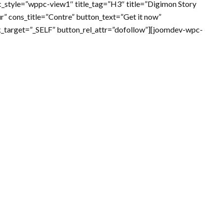
_style=”wppc-view1″ title_tag=”H3″ title=”Digimon Story
r” cons_title=”Contre” button_text=”Get it now”
nk_target=”_SELF” button_rel_attr=”dofollow”][joomdev-wpc-