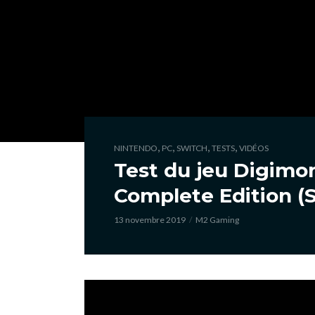
,
,
,
,
NINTENDO
PC
SWITCH
TESTS
VIDÉOS
Test du jeu Digimon
Complete Edition (
13 novembre 2019
M2 Gaming