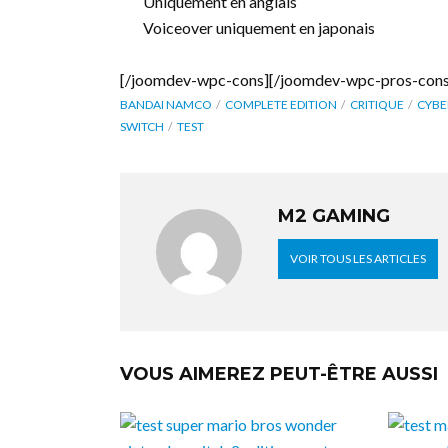
Uniquement en anglais
Voiceover uniquement en japonais
[/joomdev-wpc-cons][/joomdev-wpc-pros-cons
BANDAI NAMCO
COMPLETE EDITION
CRITIQUE
CYBE
SWITCH
TEST
M2 GAMING
VOIR TOUS LES ARTICLES
VOUS AIMEREZ PEUT-ÊTRE AUSSI