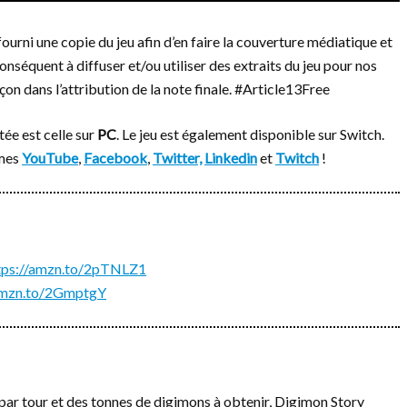
ourni une copie du jeu afin d’en faire la couverture médiatique et
onséquent à diffuser et/ou utiliser des extraits du jeu pour nos
çon dans l’attribution de la note finale. #Article13Free
ée est celle sur
PC
. Le jeu est également disponible sur Switch.
rmes
YouTube
,
Facebook
,
Twitter,
Linkedin
et
Twitch
!
tps://amzn.to/2pTNLZ1
/amzn.to/2GmptgY
par tour et des tonnes de digimons à obtenir, Digimon Story