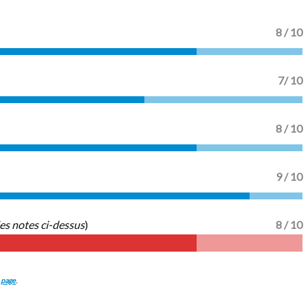
8 / 10
7/ 10
8 / 10
9 / 10
es notes ci-dessus
)
8 / 10
 page
.