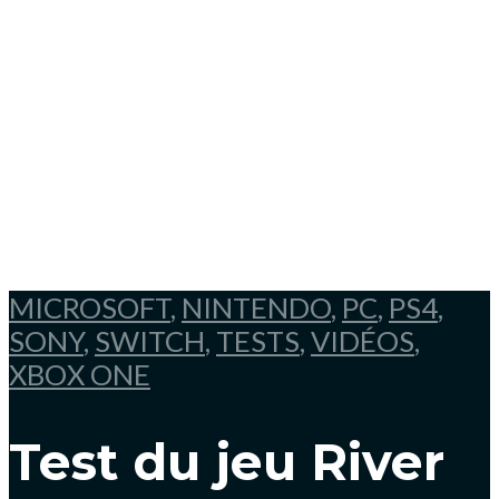
MICROSOFT
,
NINTENDO
,
PC
,
PS4
,
SONY
,
SWITCH
,
TESTS
,
VIDÉOS
,
XBOX ONE
Test du jeu River