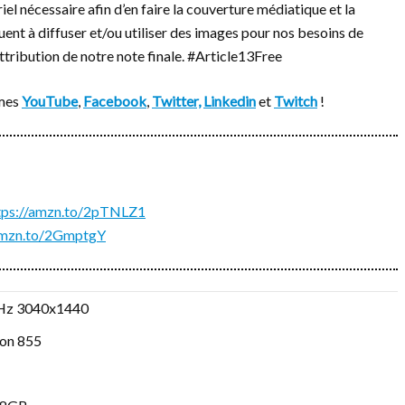
iel nécessaire afin d’en faire la couverture médiatique et la
ent à diffuser et/ou utiliser des images pour nos besoins de
attribution de notre note finale. #Article13Free
rmes
YouTube
,
Facebook
,
Twitter,
Linkedin
et
Twitch
!
tps://amzn.to/2pTNLZ1
/amzn.to/2GmptgY
Hz 3040x1440
on 855