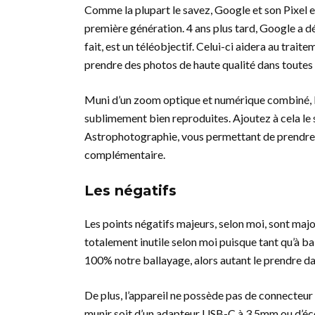
Comme la plupart le savez, Google et son Pixel es
première génération. 4 ans plus tard, Google a dé
fait, est un téléobjectif. Celui-ci aidera au trai
prendre des photos de haute qualité dans toutes l
Muni d’un zoom optique et numérique combiné, les
sublimement bien reproduites. Ajoutez à cela le
Astrophotographie, vous permettant de prendre e
complémentaire.
Les négatifs
Les points négatifs majeurs, selon moi, sont majo
totalement inutile selon moi puisque tant qu’à ba
100% notre ballayage, alors autant le prendre d
De plus, l’appareil ne possède pas de connecteu
munir soit d’un adapteur USB-C à 3.5mm ou d’écoute