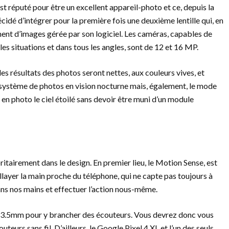
t réputé pour être un excellent appareil-photo et ce, depuis la
cidé d’intégrer pour la première fois une deuxième lentille qui, en
tement d’images gérée par son logiciel. Les caméras, capables de
es situations et dans tous les angles, sont de 12 et 16 MP.
 résultats des photos seront nettes, aux couleurs vives, et
 système de photos en vision nocturne mais, également, le mode
n photo le ciel étoilé sans devoir être muni d’un module
ritairement dans le design. En premier lieu, le Motion Sense, est
llayer la main proche du téléphone, qui ne capte pas toujours à
ans nos mains et effectuer l’action nous-même.
r 3.5mm pour y brancher des écouteurs. Vous devrez donc vous
urs sans fil. D’ailleurs, le Google Pixel 4 XL et l’un des seuls