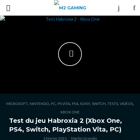
,
,
,
,
,
,
,
,
,
MICROSOFT
NINTENDO
PC
PS VITA
PS4
SONY
SWITCH
TESTS
VIDÉOS
XBOX ONE
Test du jeu Habroxia 2 (Xbox One,
PS4, Switch, PlayStation Vita, PC)
1 février 2021
Martin Grondin