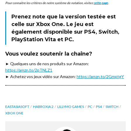
Pour connaitre les critères de notre système de notation, visitez
cette page
.
Prenez note que la version testée est
celle sur
Xbox One.
Le jeu est
également disponible sur
PS4, Switch,
PlayStation Vita et PC
.
Vous voulez soutenir la chaîne?
► Quelques uns de nos produits sur Amazon:
https://amzn.to/2pTNLZ1
► Achetez vos jeux vidéo sur Amazon:
https://amzn.to/2GmptgY
EASTASIASOFT
HABROXIA 2
LILLYMO GAMES
PC
PS4
SWITCH
XBOX ONE