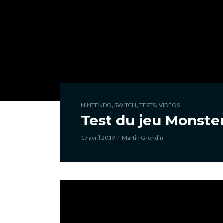
,
,
,
NINTENDO
SWITCH
TESTS
VIDÉOS
Test du jeu Monster
17 avril 2019
Martin Grondin