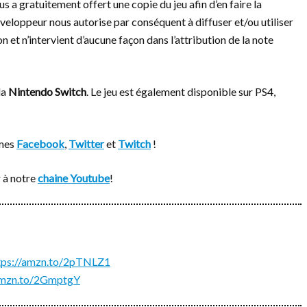
us a gratuitement offert une copie du jeu afin d’en faire la
éveloppeur nous autorise par conséquent à diffuser et/ou utiliser
 et n’intervient d’aucune façon dans l’attribution de la note
la
Nintendo Switch
. Le jeu est également disponible sur PS4,
rmes
Facebook
,
Twitter
et
Twitch
!
 à notre
chaine Youtube
!
tps://amzn.to/2pTNLZ1
/amzn.to/2GmptgY