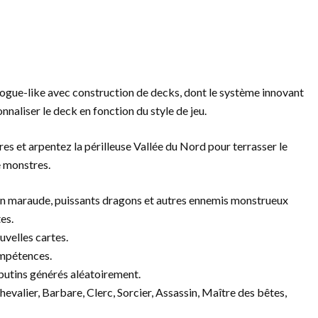
ogue-like avec construction de decks, dont le système innovant
aliser le deck en fonction du style de jeu.
es et arpentez la périlleuse Vallée du Nord pour terrasser le
e monstres.
 en maraude, puissants dragons et autres ennemis monstrueux
es.
velles cartes.
ompétences.
 butins générés aléatoirement.
evalier, Barbare, Clerc, Sorcier, Assassin, Maître des bêtes,