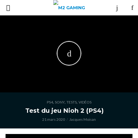
,
,
,
PS4
SONY
TESTS
VIDÉOS
Test du jeu Nioh 2 (PS4)
21 mars 2020
Jacques Moisan