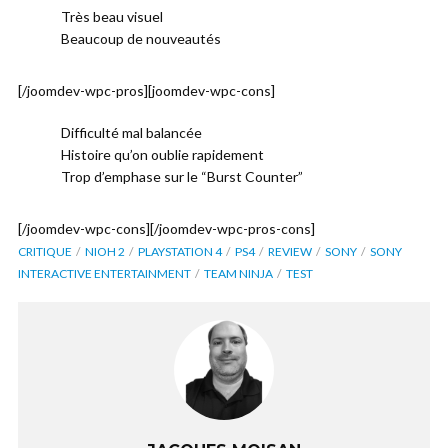
Très beau visuel
Beaucoup de nouveautés
[/joomdev-wpc-pros][joomdev-wpc-cons]
Difficulté mal balancée
Histoire qu’on oublie rapidement
Trop d’emphase sur le “Burst Counter”
[/joomdev-wpc-cons][/joomdev-wpc-pros-cons]
CRITIQUE
NIOH 2
PLAYSTATION 4
PS4
REVIEW
SONY
SONY
INTERACTIVE ENTERTAINMENT
TEAM NINJA
TEST