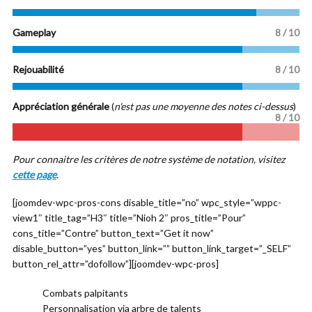
Gameplay
8 / 10
Rejouabilité
8 / 10
Appréciation générale
(
n'est pas une moyenne des notes ci-dessus
)
8 / 10
Pour connaitre les critères de notre système de notation, visitez
cette page
.
[joomdev-wpc-pros-cons disable_title=”no” wpc_style=”wppc-
view1″ title_tag=”H3″ title=”Nioh 2″ pros_title=”Pour”
cons_title=”Contre” button_text=”Get it now”
disable_button=”yes” button_link=”” button_link_target=”_SELF”
button_rel_attr=”dofollow”][joomdev-wpc-pros]
Combats palpitants
Personnalisation via arbre de talents