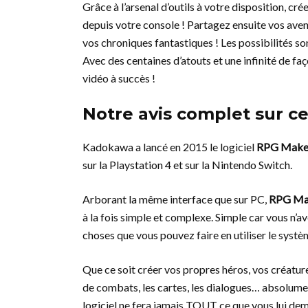
Grâce à l’arsenal d’outils à votre disposition, c
depuis votre console ! Partagez ensuite vos avent
vos chroniques fantastiques ! Les possibilités son
Avec des centaines d’atouts et une infinité de faç
vidéo à succès !
Notre avis complet sur ce
Kadokawa a lancé en 2015 le logiciel
RPG Make
sur la Playstation 4 et sur la Nintendo Switch.
Arborant la même interface que sur PC,
RPG Ma
à la fois simple et complexe. Simple car vous n’a
choses que vous pouvez faire en utiliser le systèm
Que ce soit créer vos propres héros, vos créature
de combats, les cartes, les dialogues… absolument
logiciel ne fera jamais TOUT ce que vous lui dema