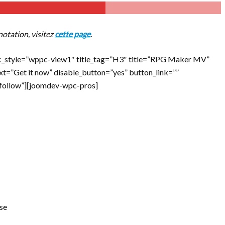
notation, visitez
cette page
.
c_style=”wppc-view1″ title_tag=”H3″ title=”RPG Maker MV”
ext=”Get it now” disable_button=”yes” button_link=””
ofollow”][joomdev-wpc-pros]
ise