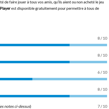
é de faire jouer à tous vos amis, qu’ils aient ou non acheté le jeu
Player
est disponible gratuitement pour permettre à tous de
8
/ 10
8
/ 10
6 / 10
8 / 10
es notes ci-dessus
)
7
/ 10