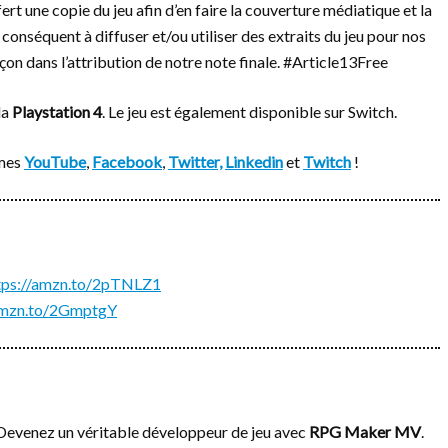
ert une copie du jeu afin d’en faire la couverture médiatique et la
conséquent à diffuser et/ou utiliser des extraits du jeu pour nos
çon dans l’attribution de notre note finale. #Article13Free
la
Playstation 4
. Le jeu est également disponible sur Switch.
rmes
YouTube
,
Facebook
,
Twitter,
Linkedin
et
Twitch
!
tps://amzn.to/2pTNLZ1
/amzn.to/2GmptgY
venez un véritable développeur de jeu avec
RPG Maker MV
.