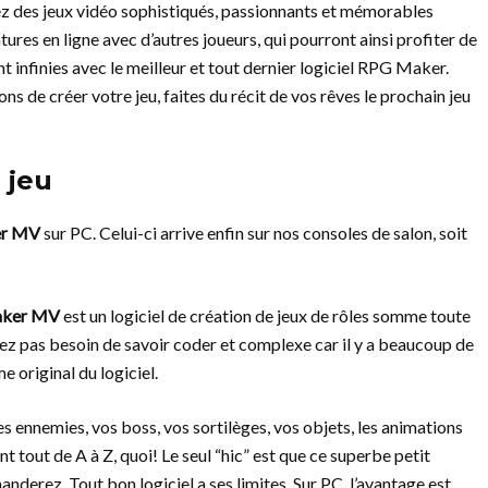
réez des jeux vidéo sophistiqués, passionnants et mémorables
ures en ligne avec d’autres joueurs, qui pourront ainsi profiter de
t infinies avec le meilleur et tout dernier logiciel RPG Maker.
ons de créer votre jeu, faites du récit de vos rêves le prochain jeu
 jeu
r MV
sur PC. Celui-ci arrive enfin sur nos consoles de salon, soit
ker MV
est un logiciel de création de jeux de rôles somme toute
vez pas besoin de savoir coder et complexe car il y a beaucoup de
e original du logiciel.
s ennemies, vos boss, vos sortilèges, vos objets, les animations
 tout de A à Z, quoi! Le seul “hic” est que ce superbe petit
nderez. Tout bon logiciel a ses limites. Sur PC, l’avantage est