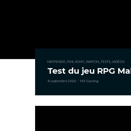
,
,
,
,
,
NINTENDO
PS4
SONY
SWITCH
TESTS
VIDÉOS
Test du jeu RPG Ma
4 septembre 2020
M2 Gaming