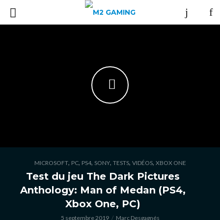
,
,
,
,
,
,
MICROSOFT
PC
PS4
SONY
TESTS
VIDÉOS
XBOX ONE
Test du jeu The Dark Pictures
Anthology: Man of Medan (PS4,
Xbox One, PC)
5 septembre 2019
Marc Desgagnés