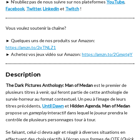
► N’oubliez pas de nous suivre sur nos plateformes
YouTube
,
Facebook
,
Twitter,
Linkedin
et
Twitch
!
Vous voulez soutenir la chaîne?
► Quelques uns de nos produits sur Amazon:
https://amzn.to/2pTNLZ1
► Achetez vos jeux vidéo sur Amazon:
https://amzn.to/2GmptgY
Description
The Dark Pictures Anthology: Man of Medan
est le premier de
plusieurs titres à venir, qui feront partie de cette anthologie de
survie-horreur au format contextuel. Un peu à l’image de leurs
titres précédents,
Until Dawn
et
Hidden Agenda
,
Man of Medan
propose un
gameplay
interactif dans lequel le joueur prendra le
contrôle de plusieurs personnages tour à tour.
Se faisant, celui-ci devra agir et réagir à diverses situations en
effectuant des choix réactifs à l’écran sous formes de QTE (
Quick