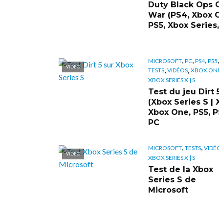
Duty Black Ops 
War (PS4, Xbox 
PS5, Xbox Series,
,
,
,
MICROSOFT
PC
PS4
PS5
VIDÉO
,
,
TESTS
VIDÉOS
XBOX ON
XBOX SERIES X | S
Test du jeu Dirt 
(Xbox Series S | X
Xbox One, PS5, P
PC
,
,
MICROSOFT
TESTS
VIDÉ
VIDÉO
XBOX SERIES X | S
Test de la Xbox
Series S de
Microsoft