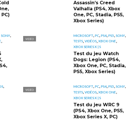
Cold
Assassin’s Creed
One,
Valhalla (PS4, Xbox
 PC)
One, PC, Stadia, PS5,
Xbox Series)
,
,
,
,
,
,
,
SONY
MICROSOFT
PC
PS4
PS5
SONY
VIDÉO
,
,
,
,
E
TESTS
VIDÉOS
XBOX ONE
XBOX SERIES X | S
5
Test du jeu Watch
,
Dogs: Legion (PS4,
S4,
Xbox One, PC, Stadia,
PS5, Xbox Series)
,
,
,
,
,
,
OS
MICROSOFT
PC
PS4
PS5
SONY
VIDÉO
,
,
,
TESTS
VIDÉOS
XBOX ONE
XBOX SERIES X | S
Test du jeu WRC 9
(PS4, Xbox One, PS5,
Xbox Series X, PC)