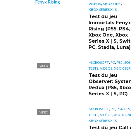
,
,
VIDÉOS
XBOX ONE
XBOX SERIES X | S
Test du jeu
Immortals Fenyx
Rising (PS5, PS4,
Xbox One, Xbox
Series X | S, Swit
PC, Stadia, Luna)
,
,
,
MICROSOFT
PC
PS5
SO
VIDÉO
,
,
TESTS
VIDÉOS
XBOX SERIE
Test du jeu
Observer: Syste
Redux (PS5, Xbo
Series X | S, PC)
,
,
,
MICROSOFT
PC
PS4
PS5
VIDÉO
,
,
TESTS
VIDÉOS
XBOX ON
XBOX SERIES X | S
Test du jeu Call 