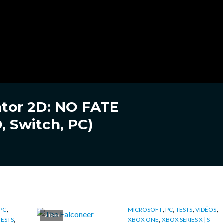
ator 2D: NO FATE
, Switch, PC)
,
,
,
,
,
PC
MICROSOFT
PC
TESTS
VIDÉOS
VIDÉO
,
,
TESTS
XBOX ONE
XBOX SERIES X | S