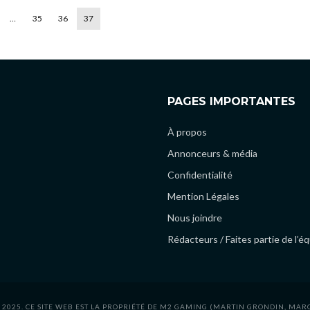
…
35
36
37
PAGES IMPORTANTES
À propos
Annonceurs & média
Confidentialité
Mention Légales
Nous joindre
Rédacteurs / Faites partie de l’é
 2025. CE SITE WEB EST LA PROPRIÉTÉ DE M2 GAMING (MARTIN GRONDIN, MAR