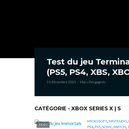
Test du jeu Termin
(PS5, PS4, XBS, XBO
31 décembre 2025
Marc Desgagnés
CATÉGORIE - XBOX SERIES X | S
,
,
MICROSOFT
NINTENDO
VIDÉO
,
,
,
,
PS4
PS5
SONY
SWITCH