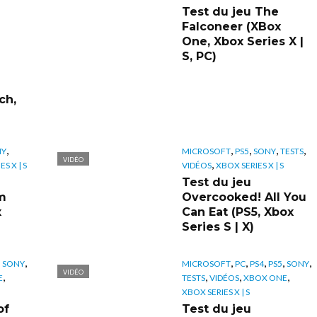
Test du jeu The
Falconeer (XBox
One, Xbox Series X |
S, PC)
ch,
,
,
,
,
,
NY
MICROSOFT
PS5
SONY
TESTS
VIDÉO
,
S X | S
VIDÉOS
XBOX SERIES X | S
Test du jeu
m
Overcooked! All You
x
Can Eat (PS5, Xbox
Series S | X)
,
,
,
,
,
,
,
SONY
MICROSOFT
PC
PS4
PS5
SONY
VIDÉO
,
,
,
,
E
TESTS
VIDÉOS
XBOX ONE
XBOX SERIES X | S
of
Test du jeu