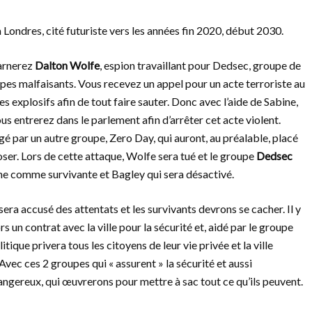
 Londres, cité futuriste vers les années fin 2020, début 2030.
carnerez
Dalton Wolfe
, espion travaillant pour Dedsec, groupe de
pes malfaisants. Vous recevez un appel pour un acte terroriste au
s explosifs afin de tout faire sauter. Donc avec l’aide de Sabine,
us entrerez dans le parlement afin d’arrêter cet acte violent.
é par un autre groupe, Zero Day, qui auront, au préalable, placé
ploser. Lors de cette attaque, Wolfe sera tué et le groupe
Dedsec
ne comme survivante et Bagley qui sera désactivé.
ra accusé des attentats et les survivants devrons se cacher. Il y
s un contrat avec la ville pour la sécurité et, aidé par le groupe
litique privera tous les citoyens de leur vie privée et la ville
Avec ces 2 groupes qui « assurent » la sécurité et aussi
ngereux, qui œuvrerons pour mettre à sac tout ce qu’ils peuvent.