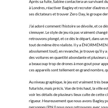
Après sa fuite, Sabine contactera un survivant du
à Londres, réactiver Bagley et recruter d’autres
ses dictateurs et trouver Zero Day, le groupe derr
J’ai adoré comment l’histoire se dévoile, et ce dès
s’ennuyer. Le style de jeu n’a pas vraiment changé
retrouvons plongé, et ce dès le départ, dans un m
tout de même être réaliste. Il y a ÉNORMÉMENT d
absolument tout), en revanche, je trouve qu’il y a
des voitures en quantité abondante et plusieurs ap
a beaucoup trop de drones à mon gout pour appréc
ces appareils sont tellement en grand nombre, que
Au niveau graphique, le jeu est vraiment très be
futuriste, mais précis. Vue de très haut, la ville 
voir les détails de plusieurs lieux culte de cette
rigueur. Heureusement que nous avons Bagley pour
personnes (PNJ) nous nous retrouvons avec souve