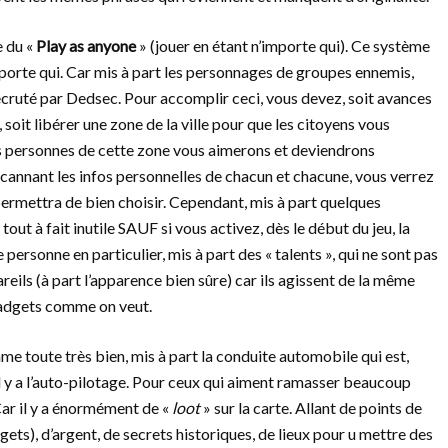
e du «
Play as anyone
» (jouer en étant n’importe qui). Ce système
rte qui. Car mis à part les personnages de groupes ennemis,
ecruté par Dedsec. Pour accomplir ceci, vous devez, soit avances
 soit libérer une zone de la ville pour que les citoyens vous
es personnes de cette zone vous aimerons et deviendrons
 scannant les infos personnelles de chacun et chacune, vous verrez
 permettra de bien choisir. Cependant, mis à part quelques
ut à fait inutile SAUF si vous activez, dès le début du jeu, la
rsonne en particulier, mis à part des « talents », qui ne sont pas
eils (à part l’apparence bien sûre) car ils agissent de la même
gadgets comme on veut.
mme toute très bien, mis à part la conduite automobile qui est,
il y a l’auto-pilotage. Pour ceux qui aiment ramasser beaucoup
 Car il y a énormément de «
loot
» sur la carte. Allant de points de
ets), d’argent, de secrets historiques, de lieux pour u mettre des