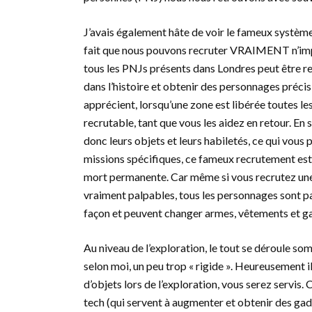
J’avais également hâte de voir le fameux systèm
fait que nous pouvons recruter VRAIMENT n’impo
tous les PNJs présents dans Londres peut être r
dans l’histoire et obtenir des personnages précis,
apprécient, lorsqu’une zone est libérée toutes l
recrutable, tant que vous les aidez en retour. En
donc leurs objets et leurs habiletés, ce qui vous
missions spécifiques, ce fameux recrutement est to
mort permanente. Car même si vous recrutez une pe
vraiment palpables, tous les personnages sont par
façon et peuvent changer armes, vêtements et 
Au niveau de l’exploration, le tout se déroule so
selon moi, un peu trop « rigide ». Heureusement 
d’objets lors de l’exploration, vous serez servis.
tech (qui servent à augmenter et obtenir des gadg