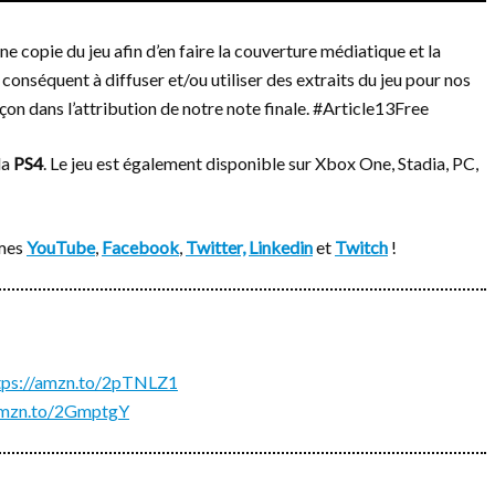
e copie du jeu afin d’en faire la couverture médiatique et la
conséquent à diffuser et/ou utiliser des extraits du jeu pour nos
çon dans l’attribution de notre note finale. #Article13Free
la
PS4
. Le jeu est également disponible sur Xbox One, Stadia, PC,
rmes
YouTube
,
Facebook
,
Twitter,
Linkedin
et
Twitch
!
tps://amzn.to/2pTNLZ1
/amzn.to/2GmptgY