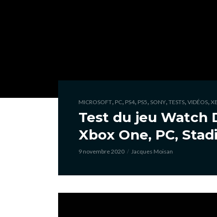
,
,
,
,
,
,
,
MICROSOFT
PC
PS4
PS5
SONY
TESTS
VIDÉOS
X
Test du jeu Watch 
Xbox One, PC, Stadi
9 novembre 2020
Jacques Moisan