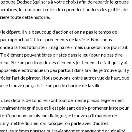
 groupe Dedsec (qui sera à votre choix) afin de repartir le groupe
 membres, le tout pour tenter de reprendre Londres des griffes de
ière toute cette histoire.
 le départ. Il y a beaucoup d’action et on n’a pas le temps de
 par rapport au 2 titres précédents de la série. Nous nous
onde à la fois futuriste « imaginaire » mais qui selon moi pourrait
’élément pouvant êtres piratés dans le jeu (pour ne pas dire
 peut-être un peu trop de ces éléments justement. Le fait qu’il y ait
pareils électronique un peu partout dans la ville, je trouve qu’il y
ier l’art de pirater. Nous pouvons, entre autres vue du haut, que
 je trouve que ça brise un peu le charme de la ville.
au. Les détails de Londres sont tout de même précis, légèrement
est vraiment magnifique et il est plaisant de s’y promener juste pour
 cité. Cependant au niveau dialogue, je trouve qu’il manque de
 y mettre du sien, car lorsque l’on parle avec d’autres
nt les mêmes phrases qui reviennent et manquent d’originalité.