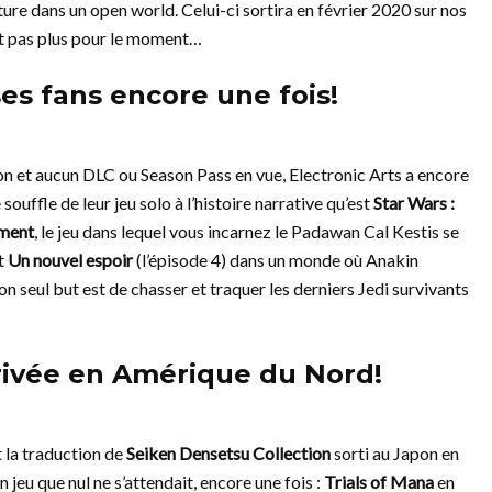
ure dans un open world. Celui-ci sortira en février 2020 sur nos
t pas plus pour le moment…
ses fans encore une fois!
n et aucun DLC ou Season Pass en vue, Electronic Arts a encore
uffle de leur jeu solo à l’histoire narrative qu’est
Star Wars :
ment
, le jeu dans lequel vous incarnez le Padawan Cal Kestis se
et
Un nouvel espoir
(l’épisode 4) dans un monde où Anakin
 seul but est de chasser et traquer les derniers Jedi survivants
rrivée en Amérique du Nord!
ut la traduction de
Seiken Densetsu Collection
sorti au Japon en
n jeu que nul ne s’attendait, encore une fois :
Trials of Mana
en