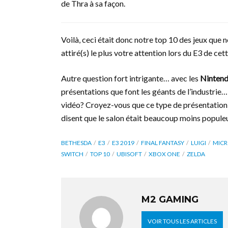
de Thra à sa façon.
Voilà, ceci était donc notre top 10 des jeux que n
attiré(s) le plus votre attention lors du E3 de ce
Autre question fort intrigante… avec les
Nintend
présentations que font les géants de l’industrie
vidéo? Croyez-vous que ce type de présentatio
disent que le salon était beaucoup moins populeu
BETHESDA
E3
E3 2019
FINAL FANTASY
LUIGI
MIC
SWITCH
TOP 10
UBISOFT
XBOX ONE
ZELDA
M2 GAMING
VOIR TOUS LES ARTICLES