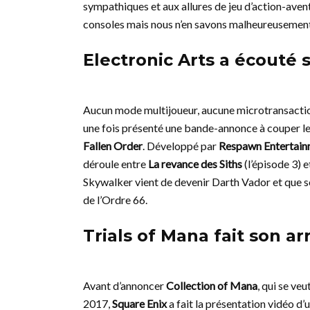
sympathiques et aux allures de jeu d’action-avent
consoles mais nous n’en savons malheureusemen
Electronic Arts a écouté 
Aucun mode multijoueur, aucune microtransactio
une fois présenté une bande-annonce à couper le so
Fallen Order
. Développé par
Respawn Entertain
déroule entre
La revance des Siths
(l’épisode 3) 
Skywalker vient de devenir Darth Vador et que son
de l’Ordre 66.
Trials of Mana fait son a
Avant d’annoncer
Collection of Mana
, qui se ve
2017,
Square Enix
a fait la présentation vidéo d’u