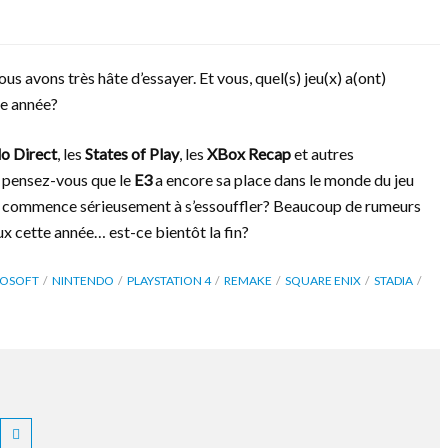
ous avons très hâte d’essayer. Et vous, quel(s) jeu(x) a(ont)
tte année?
o Direct
, les
States of Play
, les
XBox Recap
et autres
… pensez-vous que le
E3
a encore sa place dans le monde du jeu
n commence sérieusement à s’essouffler? Beaucoup de rumeurs
x cette année… est-ce bientôt la fin?
ROSOFT
NINTENDO
PLAYSTATION 4
REMAKE
SQUARE ENIX
STADIA