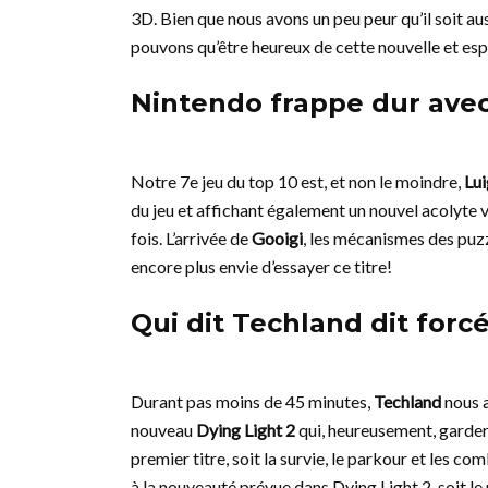
3D. Bien que nous avons un peu peur qu’il soit au
pouvons qu’être heureux de cette nouvelle et esp
Nintendo frappe dur avec
Notre 7e jeu du top 10 est, et non le moindre,
Lui
du jeu et affichant également un nouvel acolyte vê
fois. L’arrivée de
Gooigi
, les mécanismes des puz
encore plus envie d’essayer ce titre!
Qui dit Techland dit forc
Durant pas moins de 45 minutes,
Techland
nous a
nouveau
Dying Light 2
qui, heureusement, gardera
premier titre, soit la survie, le parkour et les c
à la nouveauté prévue dans Dying Light 2, soit le