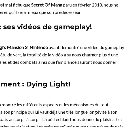
ssi mal fichu que
Secret Of Mana
paru en février 2018, nous ne
érer qu’il sera mieux que son prédécesseur.
 ses vidéos de gameplay!
gi’s Mansion 3
!
Nintendo
ayant démontré une vidéo du gameplay
tu de vert, la totalité de la vidéo a su nous
charmer
plus d’une
zles et des combats ainsi que l’ambiance sauront nous donner
ément : Dying Light!
 montré les différents aspects et les mécanismes du tout
 son principe qui lui vaut déjà une très longue longévité à son
ombats au corps à corps. Là où Techland nous donne du plaisir, c’est
 principe du “action / conséquence” qui pourra vous priver de près