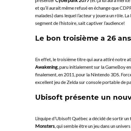
présenter
Cyberpunk 2077
(et ça lui aura méri
et qu’il aurait même refusé en échange que CDPR 
malades) dans lequel l’acteur y jouera un rôle. L
segment de l’histoire, sait captiver l’audience!
Le bon troisième a 26 an
En effet, le troisième titre qui aura attiré notre 
Awakening
, paru initialement sur la GameBoy e
finalement, en 2011, pour la Nintendo 3DS. Forc
excellent jeu de Zelda sur console portable de pa
Ubisoft présente un nouv
L’équipe d’Ubisoft Québec a décidé de sortir un 
Monsters
, qui semble être un jeu dans un univ