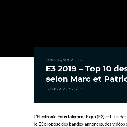
,
DOSSIERS
NOUVELLES
E3 2019 – Top 10 de
selon Marc et Patri
17 juin 2019
M2 Gaming
L’
Electronic Entertainment Expo
(
E3
) est l’un d
le E3 propose des bandes-annonces, des vidéos de