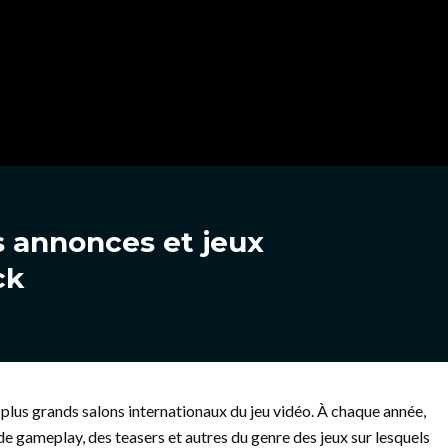
s annonces et jeux
ck
es plus grands salons internationaux du jeu vidéo. À chaque année,
 gameplay, des teasers et autres du genre des jeux sur lesquels