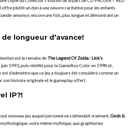
té une copie du Collector’s Edition de la part de CD PROJEKT RED
offre plutôt un don à une oeuvre caritative pour les enfants
a bande-annonce, encore une fois, plus longue et démontrant un
s de longueur d’avance!
attention est le remake de
The Legend Of Zelda : Link’s
n juin 1993, puis réédité pour la GameBoy Color en 1998 et,
e est d’admettre que ce jeu a toujours été considéré comme un
r son histoire originale et le gameplay offert.
el IP?!
tout nouveau jeu auquel personne ne s’attendait vraiment,
Gods &
ers mythologique, voire même mythique, aux graphismes