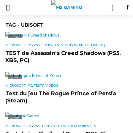
TAG - UBISOFT
VIDÉO
,
,
,
,
,
,
MICROSOFT
PC
PS5
SONY
TESTS
VIDÉOS
XBOX SERIES X | S
TEST de Assassin’s Creed Shadows (PS5,
XBS, PC)
VIDÉO
,
,
,
MICROSOFT
PC
TESTS
VIDÉOS
Test du jeu The Rogue Prince of Persia
(Steam)
VIDÉO
,
,
,
,
,
MICROSOFT
PC
PS5
TESTS
VIDÉOS
XBOX SERIES X | S