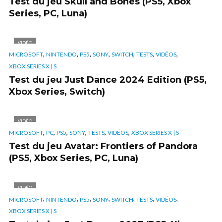
Test du jeu Skull and Bones (PS5, Xbox
Series, PC, Luna)
VIDÉO
,
,
,
,
,
,
,
MICROSOFT
NINTENDO
PS5
SONY
SWITCH
TESTS
VIDÉOS
XBOX SERIES X | S
Test du jeu Just Dance 2024 Edition (PS5,
Xbox Series, Switch)
VIDÉO
,
,
,
,
,
,
MICROSOFT
PC
PS5
SONY
TESTS
VIDÉOS
XBOX SERIES X | S
Test du jeu Avatar: Frontiers of Pandora
(PS5, Xbox Series, PC, Luna)
VIDÉO
,
,
,
,
,
,
,
MICROSOFT
NINTENDO
PS5
SONY
SWITCH
TESTS
VIDÉOS
XBOX SERIES X | S