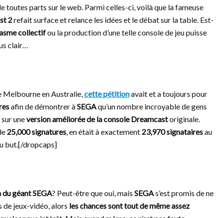
e toutes parts sur le web. Parmi celles-ci, voilà que la fameuse
st 2
refait surface et relance les idées et le débat sur la table. Est-
gasme collectif
ou la production d’une telle console de jeu puisse
lus clair…
 Melbourne en Australie,
cette pétition
avait et a toujours pour
res
afin de démontrer à
SEGA
qu’un nombre incroyable de gens
n sur une
version améliorée de la console Dreamcast
originale.
 de
25,000 signatures
, en était à exactement
23,970 signataires
au
du but.[/dropcaps]
on du géant SEGA
? Peut-être que oui, mais
SEGA
s’est promis de ne
s de jeux-vidéo, alors
les chances sont tout de même assez