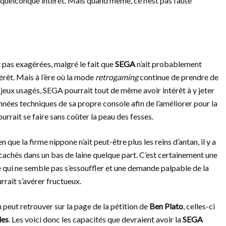
 quelconque intérêt. Mais quand même, ce n’est pas faute
 pas exagérées, malgré le fait que
SEGA
n’ait probablement
térêt. Mais à l’ère où la mode
retrogaming
continue de prendre de
 jeux usagés, SEGA pourrait tout de même avoir intérêt à y jeter
onnées techniques de sa propre console afin de l’améliorer pour la
rait se faire sans coûter la peau des fesses.
que la firme nippone n’ait peut-être plus les reins d’antan, il y a
s cachés dans un bas de laine quelque part. C’est certainement une
qui ne semble pas s’essouffler et une demande palpable de la
rrait s’avérer fructueux.
 peut retrouver sur la page de la pétition de
Ben Plato
, celles-ci
les
. Les voici donc les capacités que devraient avoir la
SEGA