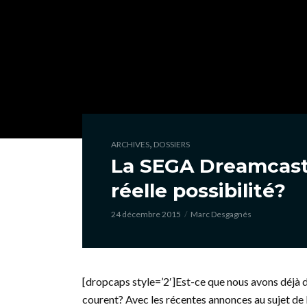
,
ARCHIVES
DOSSIERS
La SEGA Dreamcast 2
réelle possibilité?
24 décembre 2015
Marc Desgagnés
[dropcaps style=’2′]Est-ce que nous avons déjà d
courent? Avec les récentes annonces au sujet de 