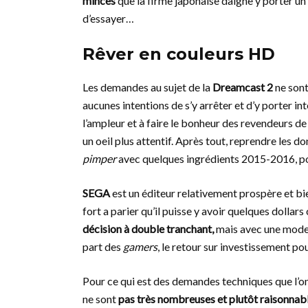
minces
que la firme japonaise daigne y porter un
d’essayer…
Rêver en couleurs HD
Les demandes au sujet de la
Dreamcast 2
ne sont
aucunes intentions de s’y arrêter et d’y porter in
l’ampleur et à faire le bonheur des revendeurs de
un oeil plus attentif. Après tout, reprendre les d
pimper
avec quelques ingrédients 2015-2016, pour
SEGA
est un éditeur relativement prospère et bien 
fort a parier qu’il puisse y avoir quelques dollar
décision à double tranchant,
mais avec une mode 
part des
gamers
, le retour sur investissement pou
Pour ce qui est des demandes techniques que l’on
ne sont
pas très nombreuses et plutôt raisonnab