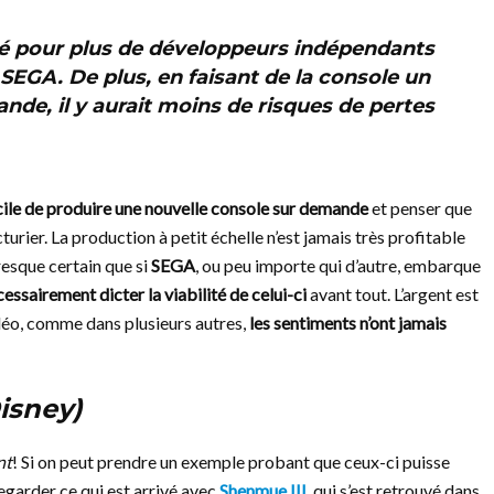
ité pour plus de développeurs indépendants
SEGA
. De plus, en faisant de la console un
nde, il y aurait moins de risques de pertes
icile de produire une nouvelle console sur demande
et penser que
urier. La production à petit échelle n’est jamais très profitable
resque certain que si
SEGA
, ou peu importe qui d’autre, embarque
ssairement dicter la viabilité de celui-ci
avant tout. L’argent est
idéo, comme dans plusieurs autres,
les sentiments n’ont jamais
isney)
nt
! Si on peut prendre un exemple probant que ceux-ci puisse
regarder ce qui est arrivé avec
Shenmue III
, qui s’est retrouvé dans