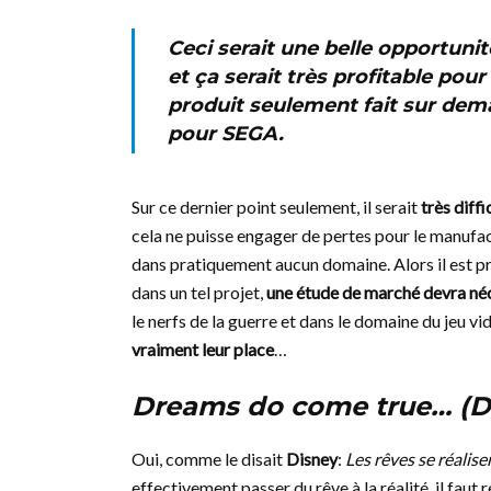
Ceci serait une belle opportun
et ça serait très profitable pour
produit seulement fait sur dema
pour SEGA.
Sur ce dernier point seulement, il serait
très diff
cela ne puisse engager de pertes pour le manufact
dans pratiquement aucun domaine. Alors il est p
dans un tel projet,
une étude de marché devra néce
le nerfs de la guerre et dans le domaine du jeu v
vraiment leur place
…
Dreams do come true… (D
Oui, comme le disait
Disney
:
Les rêves se réalise
effectivement passer du rêve à la réalité, il faut 