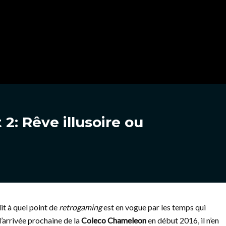
: Rêve illusoire ou
it à quel point de
retrogaming
est en vogue par les temps qui
l’arrivée prochaine de la
Coleco Chameleon
en début 2016, il n’en