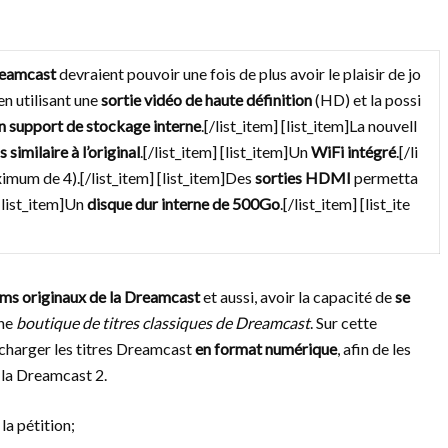
eamcast
devraient pouvoir une fois de plus avoir le plaisir de jo
en utilisant une
sortie vidéo de haute définition
(HD) et la possi
un support de stockage interne
.[/list_item] [list_item]La nouvell
similaire à l’original
.[/list_item] [list_item]Un
WiFi intégré
.[/li
mum de 4).[/list_item] [list_item]Des
sorties HDMI
permetta
 [list_item]Un
disque dur interne de 500Go
.[/list_item] [list_ite
ms originaux de la Dreamcast
et aussi, avoir la capacité de
se
une
boutique de titres classiques de Dreamcast
. Sur cette
lécharger les titres Dreamcast
en format numérique
, afin de les
la Dreamcast 2.
la pétition;