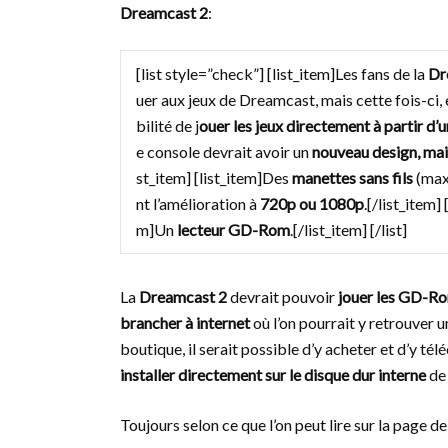
Dreamcast 2
:
[list style=”check”] [list_item]Les fans de la
Dr
uer aux jeux de Dreamcast, mais cette fois-ci, 
bilité de j
ouer les jeux directement à partir d’
e console devrait avoir un
nouveau design, mais 
st_item] [list_item]Des
manettes sans fils
(maxi
nt l’amélioration à
720p ou 1080p
.[/list_item]
m]Un
lecteur GD-Rom
.[/list_item] [/list]
La
Dreamcast 2
devrait pouvoir
jouer les GD-Ro
brancher à internet
où l’on pourrait y retrouver 
boutique, il serait possible d’y acheter et d’y té
installer directement sur le disque dur interne
de 
Toujours selon ce que l’on peut lire sur la page de 