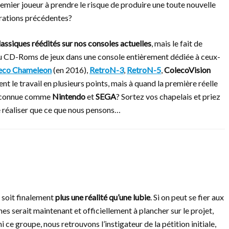
emier joueur à prendre le risque de produire une toute nouvelle
rations précédentes?
classiques réédités sur nos consoles actuelles
, mais le fait de
 ou CD-Roms de jeux dans une console entièrement dédiée à ceux-
eco Chameleon
(en 2016),
RetroN-3
,
RetroN-5
,
ColecoVision
t le travail en plusieurs points, mais à quand la première réelle
e connue comme
Nintendo
et
SEGA
? Sortez vos chapelais et priez
se réaliser que ce que nous pensons…
soit finalement
plus une réalité qu’une lubie
. Si on peut se fier aux
s serait maintenant et officiellement à plancher sur le projet,
i ce groupe, nous retrouvons l’instigateur de la pétition initiale,