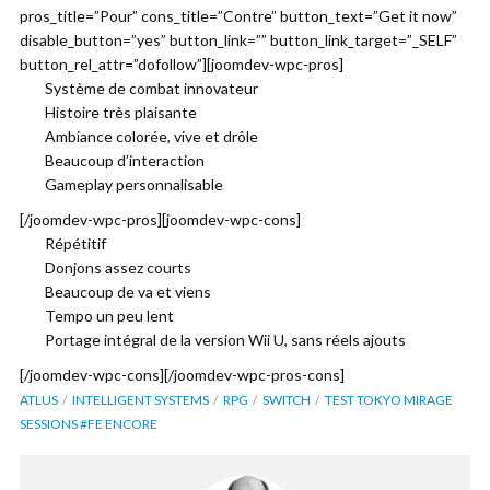
pros_title=”Pour” cons_title=”Contre” button_text=”Get it now”
disable_button=”yes” button_link=”” button_link_target=”_SELF”
button_rel_attr=”dofollow”][joomdev-wpc-pros]
Système de combat innovateur
Histoire très plaisante
Ambiance colorée, vive et drôle
Beaucoup d’interaction
Gameplay personnalisable
[/joomdev-wpc-pros][joomdev-wpc-cons]
Répétitif
Donjons assez courts
Beaucoup de va et viens
Tempo un peu lent
Portage intégral de la version Wii U, sans réels ajouts
[/joomdev-wpc-cons][/joomdev-wpc-pros-cons]
ATLUS
INTELLIGENT SYSTEMS
RPG
SWITCH
TEST TOKYO MIRAGE
SESSIONS #FE ENCORE