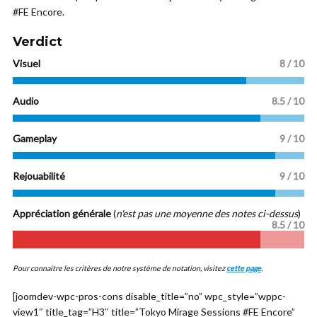
#FE Encore.
Verdict
Visuel
8 / 10
Audio
8.5 / 10
Gameplay
9 / 10
Rejouabilité
9
/ 10
Appréciation générale
(
n'est pas une moyenne des notes ci-dessus
)
8.5 / 10
Pour connaitre les critères de notre système de notation, visitez
cette page
.
[joomdev-wpc-pros-cons disable_title=”no” wpc_style=”wppc-
view1″ title_tag=”H3″ title=”Tokyo Mirage Sessions #FE Encore”