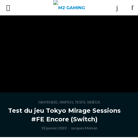
,
,
,
NINTENDO
SWITCH
TESTS
VIDÉOS
Test du jeu Tokyo Mirage Sessions
#FE Encore (Switch)
19 janvier 2020
Jacques Moisan