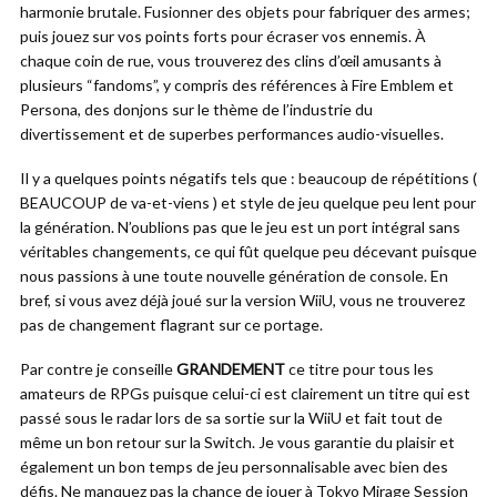
harmonie brutale. Fusionner des objets pour fabriquer des armes;
puis jouez sur vos points forts pour écraser vos ennemis. À
chaque coin de rue, vous trouverez des clins d’œil amusants à
plusieurs “fandoms”, y compris des références à Fire Emblem et
Persona, des donjons sur le thème de l’industrie du
divertissement et de superbes performances audio-visuelles.
Il y a quelques points négatifs tels que : beaucoup de répétitions (
BEAUCOUP de va-et-viens ) et style de jeu quelque peu lent pour
la génération. N’oublions pas que le jeu est un port intégral sans
véritables changements, ce qui fût quelque peu décevant puisque
nous passions à une toute nouvelle génération de console. En
bref, si vous avez déjà joué sur la version WiiU, vous ne trouverez
pas de changement flagrant sur ce portage.
Par contre je conseille
GRANDEMENT
ce titre pour tous les
amateurs de RPGs puisque celui-ci est clairement un titre qui est
passé sous le radar lors de sa sortie sur la WiiU et fait tout de
même un bon retour sur la Switch. Je vous garantie du plaisir et
également un bon temps de jeu personnalisable avec bien des
défis. Ne manquez pas la chance de jouer à Tokyo Mirage Session