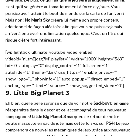
c’est qu’il se génère automatiquement à force d’y jouer. Vous
pensiez avoir atteint le bout du monde sur la carte de l’univers?
Mais non!
No Man’s Sky
créera lui-même son propre contenu
additionnel de façon aléatoire afin que vous ne puissiez jamais
arriver à entrevoir une limitation quelconque. C’est un titre qui
risque d’être fort intéressant.
[wp_lightbox_ultimate_youtube_video_embed
videoid=”nLtmEjqzg7M” playlist=”” width=”1000″ height=”563″
hd=”0″ autoplay=”0″ display_control=”1″ fullscreen=”1″
autohide=”1″ theme=”dark” use_https=”” enable_privacy=””
show_logo=”1″ showinfo=”1″ auto_popup=”” direct_embed=”1″
anchor_type=”” text=”” source=”” show_suggested_video=”0″]
9.
Litte Big Planet 3
Eh bien, quelle belle surprise que de voir notre
Sackboy
bien-aimé
réapparaitre dans le décor et ce, accompagné de tout nouveaux
compagnons!
Little Big Planet 3
marquera le retour de notre
petite mascotte en sac de jute mais cette fois-ci, sur
PS4
! Le jeux
comprendra de nouvelles mécaniques de jeux grâce aux nouveaux