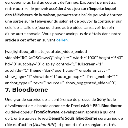
européen plus tard au courant de l’année. L’appareil permettra,
entre autres, de pouvoir
accéder à vos jeu sur n’importe lequel
des téléviseurs de la maison
, permettant ainsi de pouvoir débuter
une partie sur le téléviseur du salon et de pouvoir la continuer sur
celui de la salle de jeux ou d’une autre pièce sans avoir besoin
d’une autre console. Vous pouvez avoir plus de détails dans notre
article à cet effet en suivant
ce lien
.
[wp_lightbox_ultimate_youtube_video_embed
videoid=”RGKaOSOnwvQ” playlist=”” width=”1000″ height=”563″
hd=”0″ autoplay=”0″ display_control=”1″ fullscreen=”1″
autohide=”1″ theme=”dark” use_https=”” enable_privacy=””
show_logo=”1″ showinfo=”1″ auto_popup=”” direct_embed=”1″
anchor_type=”” text=”” source=”” show_suggested_video=”0″]
7.
Bloodborne
Une grande surprise de la conférence de presse de
Sony
fut le
dévoilement de la bande annonce de l’exclusivité
PS4, Bloodborne
du développeur
FromSoftware
, développeur japonais à qui ont
doit, entre autres, le jeu
Demon’s Souls
.
Bloodborne
sera un jeu de
rôle et d’action (
Action-RPG
) et promet d’être sanglant et très