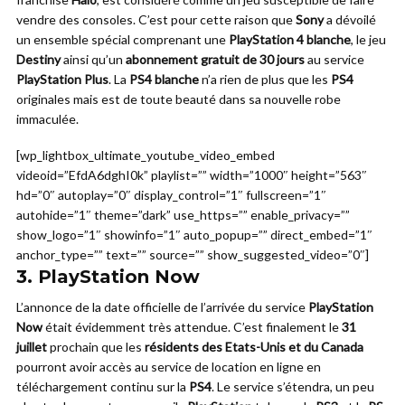
vendre des consoles. C’est pour cette raison que
Sony
a dévoilé
un ensemble spécial comprenant une
PlayStation 4 blanche
, le jeu
Destiny
ainsi qu’un
abonnement gratuit de 30 jours
au service
PlayStation Plus
. La
PS4 blanche
n’a rien de plus que les
PS4
originales mais est de toute beauté dans sa nouvelle robe
immaculée.
[wp_lightbox_ultimate_youtube_video_embed
videoid=”EfdA6dghI0k” playlist=”” width=”1000″ height=”563″
hd=”0″ autoplay=”0″ display_control=”1″ fullscreen=”1″
autohide=”1″ theme=”dark” use_https=”” enable_privacy=””
show_logo=”1″ showinfo=”1″ auto_popup=”” direct_embed=”1″
anchor_type=”” text=”” source=”” show_suggested_video=”0″]
3.
PlayStation Now
L’annonce de la date officielle de l’arrivée du service
PlayStation
Now
était évidemment très attendue. C’est finalement le
31
juillet
prochain que les
résidents des Etats-Unis et du Canada
pourront avoir accès au service de location en ligne en
téléchargement continu sur la
PS4
. Le service s’étendra, un peu