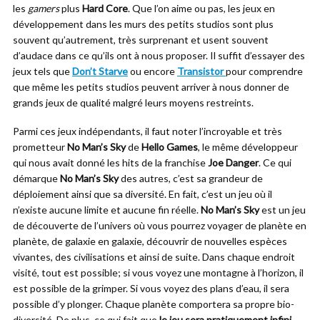
les
gamers
plus
Hard Core
. Que l’on aime ou pas, les jeux en
développement dans les murs des petits studios sont plus
souvent qu’autrement, très surprenant et usent souvent
d’audace dans ce qu’ils ont à nous proposer. Il suffit d’essayer des
jeux tels que
Don’t Starve
ou encore
Transistor
pour comprendre
que même les petits studios peuvent arriver à nous donner de
grands jeux de qualité malgré leurs moyens restreints.
Parmi ces jeux indépendants, il faut noter l’incroyable et très
prometteur
No Man’s Sky
de
Hello Games
, le même développeur
qui nous avait donné les hits de la franchise
Joe Danger
. Ce qui
démarque
No Man’s Sky
des autres, c’est sa grandeur de
déploiement ainsi que sa diversité. En fait, c’est un jeu où il
n’existe aucune limite et aucune fin réelle.
No Man’s Sky
est un jeu
de découverte de l’univers où vous pourrez voyager de planète en
planète, de galaxie en galaxie, découvrir de nouvelles espèces
vivantes, des civilisations et ainsi de suite. Dans chaque endroit
visité, tout est possible; si vous voyez une montagne à l’horizon, il
est possible de la grimper. Si vous voyez des plans d’eau, il sera
possible d’y plonger. Chaque planète comportera sa propre bio-
diversité. De plus, ce qui fait que
le jeu sera pratiquement infini
,