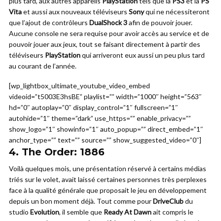
plus tard, aux autres appareils
PlayStation
tels que la
PS3
et la
PS
Vita
et aussi aux nouveaux téléviseurs
Sony
qui ne nécessiteront
que l’ajout de contrôleurs
DualShock 3
afin de pouvoir jouer.
Aucune console ne sera requise pour avoir accès au service et de
pouvoir jouer aux jeux, tout se faisant directement à partir des
téléviseurs
PlayStation
qui arriveront eux aussi un peu plus tard
au courant de l’année.
[wp_lightbox_ultimate_youtube_video_embed
videoid=”t5003E3hsBE” playlist=”” width=”1000″ height=”563″
hd=”0″ autoplay=”0″ display_control=”1″ fullscreen=”1″
autohide=”1″ theme=”dark” use_https=”” enable_privacy=””
show_logo=”1″ showinfo=”1″ auto_popup=”” direct_embed=”1″
anchor_type=”” text=”” source=”” show_suggested_video=”0″]
4.
The Order: 1886
Voilà quelques mois, une présentation réservé à certains médias
triés sur le volet, avait laissé certaines personnes très perplexes
face à la qualité générale que proposait le jeu en développement
depuis un bon moment déjà. Tout comme pour
DriveClub
du
studio
Evolution
, il semble que
Ready At Dawn
ait compris le