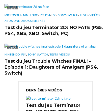
VIDÉO
,
,
,
,
,
,
,
,
,
MICROSOFT
NINTENDO
PC
PS4
PS5
SONY
SWITCH
TESTS
VIDÉOS
,
XBOX ONE
XBOX SERIES X | S
Test du jeu Terminator 2D: NO FATE (PS5,
PS4, XBS, XBO, Switch, PC)
VIDÉO
,
,
,
,
,
NINTENDO
PS4
SONY
SWITCH
TESTS
VIDÉOS
Test du jeu Trouble Witches FINAL! –
Episode 1: Daughters of Amalgam (PS4,
Switch)
DERNIÈRES VIDÉOS
Test du jeu Terminator