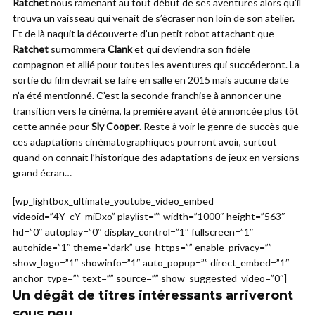
Ratchet
nous ramenant au tout début de ses aventures alors qu’il
trouva un vaisseau qui venait de s’écraser non loin de son atelier.
Et de là naquit la découverte d’un petit robot attachant que
Ratchet
surnommera
Clank
et qui deviendra son fidèle
compagnon et allié pour toutes les aventures qui succéderont. La
sortie du film devrait se faire en salle en 2015 mais aucune date
n’a été mentionné. C’est la seconde franchise à annoncer une
transition vers le cinéma, la première ayant été annoncée plus tôt
cette année pour
Sly Cooper
. Reste à voir le genre de succès que
ces adaptations cinématographiques pourront avoir, surtout
quand on connait l’historique des adaptations de jeux en versions
grand écran…
[wp_lightbox_ultimate_youtube_video_embed
videoid=”4Y_cY_miDxo” playlist=”” width=”1000″ height=”563″
hd=”0″ autoplay=”0″ display_control=”1″ fullscreen=”1″
autohide=”1″ theme=”dark” use_https=”” enable_privacy=””
show_logo=”1″ showinfo=”1″ auto_popup=”” direct_embed=”1″
anchor_type=”” text=”” source=”” show_suggested_video=”0″]
Un dégât de titres intéressants arriveront
sous peu