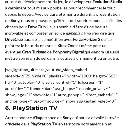
autour du développement du jeu, le développeur
Evolution Studio
a carrément tout mis aux poubelles pour recommencer le tout
depuis le début. Avec ce qui a été montré durant la présentation
de
Sony
, nous ne pouvons qu’êtres tout sourires pour la suite des
choses pour
DriveClub
. Le jeu semble d’être d’une beauté
incroyable et comporter un solide
gameplay
. Il va s’en dire que
DriveClub
aura de la compétition avec
Forza Horizon 2
qui se
pointera le bout du nez sur la
Xbox One
et même pour un
éventuel
Gran Turismo
de
Polyphony Digital
qui viendra lui aussi
mettre son grain de sel dans la course à un moment ou un autre.
[wp_lightbox_ultimate_youtube_video_embed
videoid=”dF75_VkdeY0″ playlist=”” width=”1000″ height=”563″
hd=”0″ autoplay=”0″ display_control=”1″ fullscreen=”1″
autohide=”1″ theme=”dark” use_https=”” enable_privacy=””
show_logo=”1″ showinfo=”1″ auto_popup=”” direct_embed=”1″
anchor_type=”” text=”” source=”” show_suggested_video=”0″]
6.
PlayStation TV
Autre annonce d’importance de
Sony
qui nous a dévoilé l’arrivée
officielle de la
PlayStation TV
en territoire nord américain et