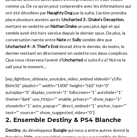
comme ça. De ce qu’on peut comprendre avec les informations qui
ont été dévoilées par
Naughty Dog
par la suite, L’action prendra
place plusieurs années après
Uncharted 3 : Drake’s Deception
,
mettant en vedette un
Nathan Drake
un peu plus âgé et qui
semble avoir été hors service depuis le dernier opus. De plus, la
conversation narrée entre
Nate
et
Sully
semble dire que
Uncharted 4 : A Thief’s End
devrait être le dernier, du moins, le
dernier mettant en directement en vedette nos deux complices.
Que nous réservera l’avenir d’
Uncharted
si suite il y a? Nul ne le
sait pour le moment…
[wp_lightbox_ultimate_youtube_video_embed videoid=”y1Rx-
Bbht5E” playlist=”” width=”1000″ height=”563″ hd=”0″
autoplay=”0″ display_control=”1″ fullscreen=”1″ autohide=”1″
theme=”dark” use_https=”” enable_privacy=”” show_logo=”1″
showinfo=”1″ auto_popup=”” direct_embed=”1″ anchor_type=””
text=”” source=”” show_suggested_video=”0″]
2. Ensemble
Destiny
&
PS4 Blanche
Destiny
, du développeur
Bungie
qui nous a entre autres donné la
franchise
Halo
, est considéré comme un jeu susceptible de faire