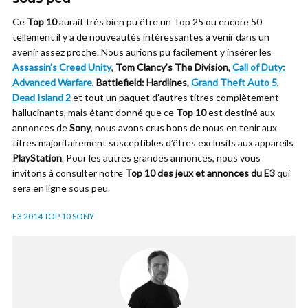
Ce
Top 10
aurait très bien pu être un Top 25 ou encore 50
tellement il y a de nouveautés intéressantes à venir dans un
avenir assez proche. Nous aurions pu facilement y insérer les
Assassin’s Creed Unity
,
Tom Clancy’s The Division
,
Call of Duty:
Advanced Warfare
,
Battlefield: Hardlines,
Grand Theft Auto 5
,
Dead Island 2
et tout un paquet d’autres titres complètement
hallucinants, mais étant donné que ce
Top 10
est destiné aux
annonces de
Sony
, nous avons crus bons de nous en tenir aux
titres majoritairement susceptibles d’êtres exclusifs aux appareils
PlayStation
. Pour les autres grandes annonces, nous vous
invitons à consulter notre
Top 10 des jeux et annonces du E3
qui
sera en ligne sous peu.
E3 2014 TOP 10 SONY