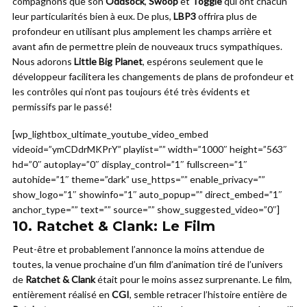
compagnons que son
Oddsock
,
Swoop
et
Toggle
qui ont chacun
leur particularités bien à eux. De plus,
LBP3
offrira plus de
profondeur en utilisant plus amplement les champs arrière et
avant afin de permettre plein de nouveaux trucs sympathiques.
Nous adorons
Little Big Planet
, espérons seulement que le
développeur facilitera les changements de plans de profondeur et
les contrôles qui n’ont pas toujours été très évidents et
permissifs par le passé!
[wp_lightbox_ultimate_youtube_video_embed
videoid=”ymCDdrMKPrY” playlist=”” width=”1000″ height=”563″
hd=”0″ autoplay=”0″ display_control=”1″ fullscreen=”1″
autohide=”1″ theme=”dark” use_https=”” enable_privacy=””
show_logo=”1″ showinfo=”1″ auto_popup=”” direct_embed=”1″
anchor_type=”” text=”” source=”” show_suggested_video=”0″]
10.
Ratchet & Clank: Le Film
Peut-être et probablement l’annonce la moins attendue de
toutes, la venue prochaine d’un film d’animation tiré de l’univers
de
Ratchet & Clank
était pour le moins assez surprenante. Le film,
entièrement réalisé en
CGI
, semble retracer l’histoire entière de