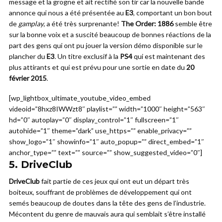
message et la grogne et ait rectifié son tir car la nouvelle bande
annonce qui nous a été présentée au
E3
, comportant un bon bout
de
gamplay
, a été très surprenante!
The Order: 1886
semble être
sur la bonne voix et a suscité beaucoup de bonnes réactions de la
part des gens qui ont pu jouer la version démo disponible sur le
plancher du
E3
. Un titre exclusif à la
PS4
qui est maintenant des
plus attirants et qui est prévu pour une sortie en date du
20
février 2015
.
[wp_lightbox_ultimate_youtube_video_embed
videoid=”8hxz8IWWzt8″ playlist=”” width=”1000″ height=”563″
hd=”0″ autoplay=”0″ display_control=”1″ fullscreen=”1″
autohide=”1″ theme=”dark” use_https=”” enable_privacy=””
show_logo=”1″ showinfo=”1″ auto_popup=”” direct_embed=”1″
anchor_type=”” text=”” source=”” show_suggested_video=”0″]
5.
DriveClub
DriveClub
fait partie de ces jeux qui ont eut un départ très
boiteux, souffrant de problèmes de développement qui ont
semés beaucoup de doutes dans la tête des gens de l’industrie.
Mécontent du genre de mauvais aura qui semblait s’être installé