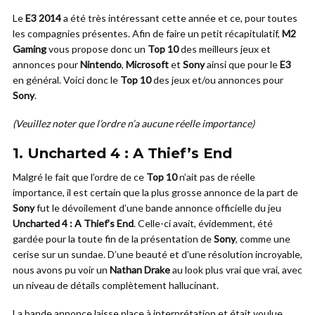
Le
E3 2014
a été très intéressant cette année et ce, pour toutes
les compagnies présentes. Afin de faire un petit récapitulatif,
M2
Gaming
vous propose donc un
Top 10
des meilleurs jeux et
annonces pour
Nintendo
,
Microsoft
et
Sony
ainsi que pour le
E3
en général. Voici donc le
Top 10
des jeux et/ou annonces pour
Sony
.
(Veuillez noter que l’ordre n’a aucune réelle importance)
1.
Uncharted 4 : A Thief’s End
Malgré le fait que l’ordre de ce
Top 10
n’ait pas de réelle
importance, il est certain que la plus grosse annonce de la part de
Sony
fut le dévoilement d’une bande annonce officielle du jeu
Uncharted 4 : A Thief’s End
. Celle-ci avait, évidemment, été
gardée pour la toute fin de la présentation de
Sony
, comme une
cerise sur un sundae. D’une beauté et d’une résolution incroyable,
nous avons pu voir un
Nathan Drake
au look plus vrai que vrai, avec
un niveau de détails complètement hallucinant.
La bande annonce laisse place à interprétation et était voulue