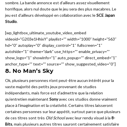
sombre. La bande annonce est d’ailleurs assez visuellement
horrifique, alors nul doute que le jeu sera des plus macabres. Le
jeu est d’ailleurs développé en collaboration avec le
SCE Japan
Studio
.
[wp_lightbox_ultimate_youtube_video_embed
videoid=”G203e1HhixY” playlist=”” width=”1000″ height=”563″
hd=”0″ autoplay=”0″ display_control=”1″ fullscreen=”1″
autohide=”1″ theme=”dark” use_https=”” enable_privacy=””
show_logo=”1″ showinfo=”1″ auto_popup=”” direct_embed=”1″
anchor_type=”” text=”” source=”” show_suggested_video=”0″]
8.
No Man’s Sky
Ok, plusieurs personnes n’ont peut-être aucun intérêt pour la
vaste majorité des petits jeux provenant de studios
indépendants, mais force est d’admettre que la relation
qu’entretien maintenant
Sony
avec ces studios donne vraiment
place à l’imagination et la créativité. Certains titres laisseront
certaines personnes sur leur appétit, surtout parce que plusieurs
de ces titres sont très
Old School
avec leur rendu visuel à la
8-
Bits
, mais plusieurs autres titres sauront certainement satisfaire