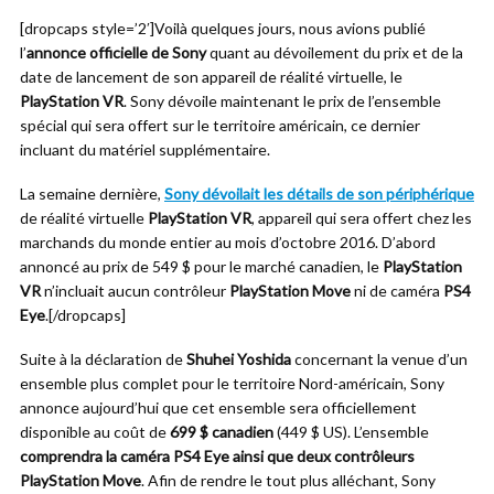
[dropcaps style=’2′]Voilà quelques jours, nous avions publié
l’
annonce officielle de Sony
quant au dévoilement du prix et de la
date de lancement de son appareil de réalité virtuelle, le
PlayStation VR
. Sony dévoile maintenant le prix de l’ensemble
spécial qui sera offert sur le territoire américain, ce dernier
incluant du matériel supplémentaire.
La semaine dernière,
Sony dévoilait les détails de son périphérique
de réalité virtuelle
PlayStation VR
, appareil qui sera offert chez les
marchands du monde entier au mois d’octobre 2016. D’abord
annoncé au prix de 549 $ pour le marché canadien, le
PlayStation
VR
n’incluait aucun contrôleur
PlayStation Move
ni de caméra
PS4
Eye
.[/dropcaps]
Suite à la déclaration de
Shuhei Yoshida
concernant la venue d’un
ensemble plus complet pour le territoire Nord-américain, Sony
annonce aujourd’hui que cet ensemble sera officiellement
disponible au coût de
699 $ canadien
(449 $ US). L’ensemble
comprendra la caméra PS4 Eye ainsi que deux contrôleurs
PlayStation Move
. Afin de rendre le tout plus alléchant, Sony