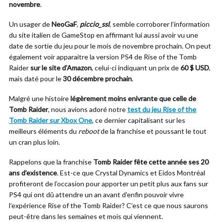
novembre
.
Un usager de
NeoGaF
,
piccio_ssl
, semble corroborer l’information
du site italien de GameStop en affirmant lui aussi avoir vu une
date de sortie du jeu pour le mois de novembre prochain. On peut
également voir apparaitre la version PS4 de Rise of the Tomb
Raider
sur le site d’Amazon
, celui-ci indiquant un prix de
60 $ USD
,
mais daté pour le
30 décembre prochain
.
Malgré une histoire
légèrement moins enivrante que celle de
Tomb Raider
, nous avions adoré notre
test du jeu Rise of the
Tomb Raider sur Xbox One
, ce dernier capitalisant sur les
meilleurs éléments du
reboot
de la franchise et poussant le tout
un cran plus loin.
Rappelons que la franchise
Tomb Raider fête cette année ses 20
ans d’existence
. Est-ce que Crystal Dynamics et Eidos Montréal
profiteront de l’occasion pour apporter un petit plus aux fans sur
PS4 qui ont dû attendre un an avant d’enfin pouvoir vivre
l’expérience Rise of the Tomb Raider? C’est ce que nous saurons
peut-être dans les semaines et mois qui viennent.