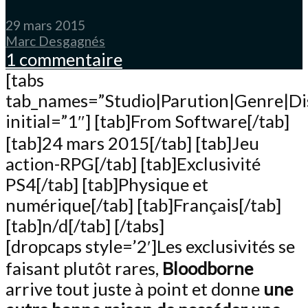
29 mars 2015
Marc Desgagnés
1 commentaire
[tabs
tab_names=”Studio|Parution|Genre|Di
initial=”1″] [tab]From Software[/tab]
[tab]24 mars 2015[/tab] [tab]Jeu
action-RPG[/tab] [tab]Exclusivité
PS4[/tab] [tab]Physique et
numérique[/tab] [tab]Français[/tab]
[tab]n/d[/tab] [/tabs]
[dropcaps style=’2′]Les exclusivités se
faisant plutôt rares,
Bloodborne
arrive tout juste à point et donne
une