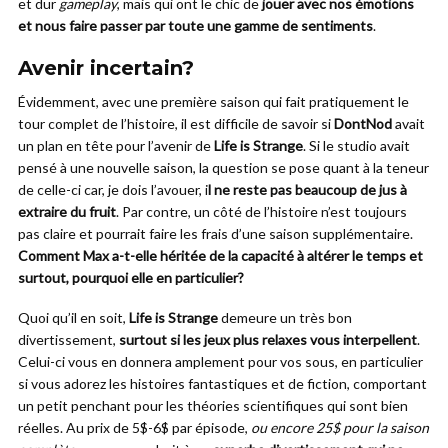
et dur
gameplay
, mais qui ont le chic de
jouer avec nos émotions
et nous faire passer par toute une gamme de sentiments
.
Avenir incertain?
Évidemment, avec une première saison qui fait pratiquement le
tour complet de l’histoire, il est difficile de savoir si
DontNod
avait
un plan en tête pour l’avenir de
Life is Strange
. Si le studio avait
pensé à une nouvelle saison, la question se pose quant à la teneur
de celle-ci car, je dois l’avouer, i
l ne reste pas beaucoup de jus à
extraire du fruit
. Par contre, un côté de l’histoire n’est toujours
pas claire et pourrait faire les frais d’une saison supplémentaire.
Comment Max a-t-elle héritée de la capacité à altérer le temps et
surtout, pourquoi elle en particulier?
Quoi qu’il en soit,
Life is Strange
demeure un très bon
divertissement,
surtout si les jeux plus relaxes vous interpellent
.
Celui-ci vous en donnera amplement pour vos sous, en particulier
si vous adorez les histoires fantastiques et de fiction, comportant
un petit penchant pour les théories scientifiques qui sont bien
réelles. Au prix de 5$-6$ par épisode,
ou encore 25$ pour la saison