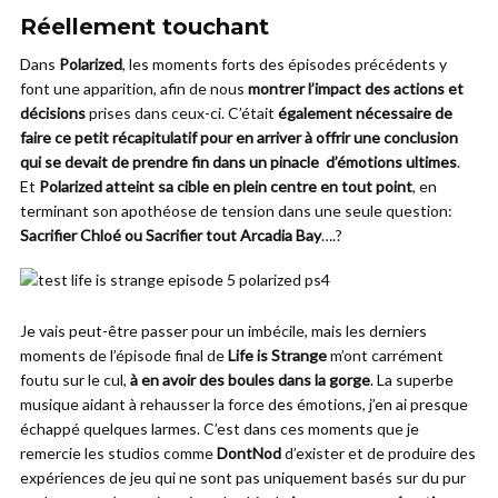
Réellement touchant
Dans
Polarized
, les moments forts des épisodes précédents y
font une apparition, afin de nous
montrer l’impact des actions et
décisions
prises dans ceux-ci. C’était
également nécessaire de
faire ce petit récapitulatif pour en arriver à offrir une conclusion
qui se devait de prendre fin dans un pinacle d’émotions ultimes
.
Et
Polarized atteint sa cible en plein centre en tout point
, en
terminant son apothéose de tension dans une seule question:
Sacrifier Chloé ou Sacrifier tout Arcadia Bay
….?
Je vais peut-être passer pour un imbécile, mais les derniers
moments de l’épisode final de
Life is Strange
m’ont carrément
foutu sur le cul,
à en avoir des boules dans la gorge
. La superbe
musique aidant à rehausser la force des émotions, j’en ai presque
échappé quelques larmes. C’est dans ces moments que je
remercie les studios comme
DontNod
d’exister et de produire des
expériences de jeu qui ne sont pas uniquement basés sur du pur