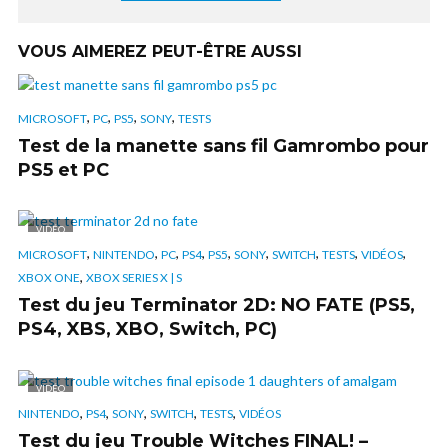
VOUS AIMEREZ PEUT-ÊTRE AUSSI
,
,
,
,
MICROSOFT
PC
PS5
SONY
TESTS
Test de la manette sans fil Gamrombo pour
PS5 et PC
VIDÉO
,
,
,
,
,
,
,
,
,
MICROSOFT
NINTENDO
PC
PS4
PS5
SONY
SWITCH
TESTS
VIDÉOS
,
XBOX ONE
XBOX SERIES X | S
Test du jeu Terminator 2D: NO FATE (PS5,
PS4, XBS, XBO, Switch, PC)
VIDÉO
,
,
,
,
,
NINTENDO
PS4
SONY
SWITCH
TESTS
VIDÉOS
Test du jeu Trouble Witches FINAL! –