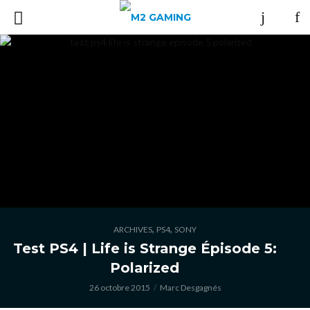
,
,
ARCHIVES
PS4
SONY
Test PS4 | Life is Strange Épisode 5:
Polarized
26 octobre 2015
Marc Desgagnés