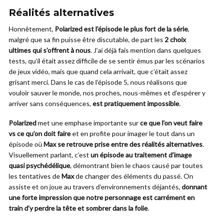
Réalités alternatives
Honnêtement,
Polarized est l’épisode le plus fort de la série
,
malgré que sa fin puisse être discutable, de part les
2 choix
ultimes qui s’offrent à nous
. J’ai déjà fais mention dans quelques
tests, qu’il était assez difficile de se sentir émus par les scénarios
de jeux vidéo, mais que quand cela arrivait, que c’était assez
grisant merci. Dans le cas de l’épisode 5, nous réalisons que
vouloir sauver le monde, nos proches, nous-mêmes et d’espérer y
arriver sans conséquences,
est pratiquement impossible
.
Polarized
met une emphase importante sur
ce que l’on veut faire
vs ce qu’on doit faire
et en profite pour imager le tout dans un
épisode où
Max se retrouve prise entre des réalités alternatives
.
Visuellement parlant, c’est
un épisode au traitement d’image
quasi psychédélique
, démontrant bien le chaos causé par toutes
les tentatives de
Max
de changer des éléments du passé. On
assiste et on joue au travers d’environnements déjantés,
donnant
une forte impression que notre personnage est carrément en
train d’y perdre la tête et sombrer dans la folie
.