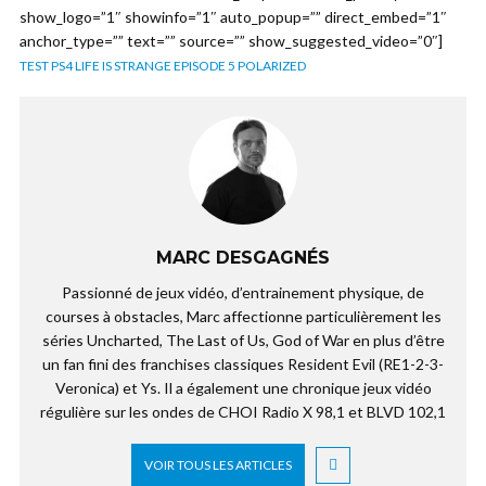
show_logo=”1″ showinfo=”1″ auto_popup=”” direct_embed=”1″
anchor_type=”” text=”” source=”” show_suggested_video=”0″]
TEST PS4 LIFE IS STRANGE EPISODE 5 POLARIZED
MARC DESGAGNÉS
Passionné de jeux vidéo, d’entrainement physique, de
courses à obstacles, Marc affectionne particulièrement les
séries Uncharted, The Last of Us, God of War en plus d’être
un fan fini des franchises classiques Resident Evil (RE1-2-3-
Veronica) et Ys. Il a également une chronique jeux vidéo
régulière sur les ondes de CHOI Radio X 98,1 et BLVD 102,1
VOIR TOUS LES ARTICLES