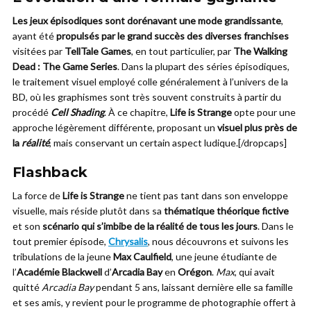
Les jeux épisodiques sont dorénavant une mode grandissante
,
ayant été
propulsés par le grand succès des diverses franchises
visitées par
TellTale Games
, en tout particulier, par
The Walking
Dead : The Game Series
. Dans la plupart des séries épisodiques,
le traitement visuel employé colle généralement à l’univers de la
BD, où les graphismes sont très souvent construits à partir du
procédé
Cell Shading
. À ce chapitre,
Life is Strange
opte pour une
approche légèrement différente, proposant un
visuel plus près de
la
réalité
, mais conservant un certain aspect ludique.[/dropcaps]
Flashback
La force de
Life is Strange
ne tient pas tant dans son enveloppe
visuelle, mais réside plutôt dans sa
thématique théorique fictive
et son
scénario qui s’imbibe de la réalité de tous les jours
. Dans le
tout premier épisode,
Chrysalis
, nous découvrons et suivons les
tribulations de la jeune
Max Caulfield
, une jeune étudiante de
l’
Académie Blackwell
d’
Arcadia Bay
en
Orégon
.
Max
, qui avait
quitté
Arcadia Bay
pendant 5 ans, laissant dernière elle sa famille
et ses amis, y revient pour le programme de photographie offert à