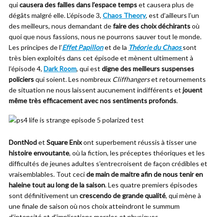
qui
causera des failles dans l’espace temps
et causera plus de
dégâts malgré elle. L’épisode 3,
Chaos Theory
, est d’ailleurs l’un
des meilleurs, nous demandant de
faire des choix déchirants
où
quoi que nous fassions, nous ne pourrons sauver tout le monde.
Les principes de l’
Effet Papillon
et de la
Théorie du Chaos
sont
très bien exploités dans cet épisode et mènent ultimement à
l’épisode 4,
Dark Room
, qui est
digne des meilleurs suspenses
policiers
qui soient. Les nombreux
Cliffhangers
et retournements
de situation ne nous laissent aucunement indifférents et
jouent
même très efficacement avec nos sentiments profonds
.
DontNod
et
Square Enix
ont superbement réussis à tisser une
histoire envoutante
, où la fiction, les préceptes théoriques et les
difficultés de jeunes adultes s’entrecroisent de façon crédibles et
vraisemblables. Tout ceci
de main de maitre afin de nous tenir en
haleine tout au long de la saison
. Les quatre premiers épisodes
sont définitivement un
crescendo de grande qualité
, qui mène à
une finale de saison où nos choix atteindront le summum
d’intensité et d’implications morales et physiques.