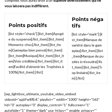
complète
, vous aurez droit à un
superbe divertissement qui ne
vous laissera pas indifférent.
Points néga
Points positifs
tifs
[list style=”check”] [list_item]Apogé
[list style=”mark”] [li
e du suspense[/list_item] [list_item]
st_item]Manque de
Moments-choc[/list_item] [list_ite
variété dans le gam
m]Gameplay bien pensé[/list_item]
eplay[/list_item] [list
[list_item]Musique[/list_item] [list_it
_item]Manque de pu
em]Voix crédibles[/list_item] [list_it
zzles à résoudre[/lis
em]Facilité d’obtenir les Trophées à
t_item] [list_item]Tr
100%[/list_item] [/list]
op linéaire[/list_ite
m] [/list]
[wp_lightbox_ultimate_youtube_video_embed
videoid=”xpjtFw8fErE” playlist=”” width=”1000″ height=”563″
hd=”0″ autoplay=”0″ display_control=”1″ fullscreen=”1″
autohide=”1″ theme=”dark” use_https=”” enable_privacy=””