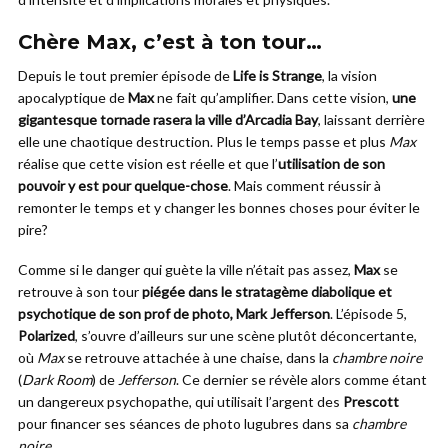
Chère Max, c’est à ton tour…
Depuis le tout premier épisode de
Life is Strange
, la vision
apocalyptique de
Max
ne fait qu’amplifier. Dans cette vision,
une
gigantesque tornade rasera la ville d’Arcadia Bay
, laissant derrière
elle une chaotique destruction. Plus le temps passe et plus
Max
réalise que cette vision est réelle et que l’
utilisation de son
pouvoir y est pour quelque-chose
. Mais comment réussir à
remonter le temps et y changer les bonnes choses pour éviter le
pire?
Comme si le danger qui guète la ville n’était pas assez,
Max
se
retrouve à son tour
piégée dans le stratagème diabolique et
psychotique de son prof de photo, Mark Jefferson
. L’épisode 5,
Polarized
, s’ouvre d’ailleurs sur une scène plutôt déconcertante,
où
Max
se retrouve attachée à une chaise, dans la
chambre noire
(
Dark Room
) de
Jefferson
. Ce dernier se révèle alors comme étant
un dangereux psychopathe, qui utilisait l’argent des
Prescott
pour financer ses séances de photo lugubres dans sa
chambre
noire
.