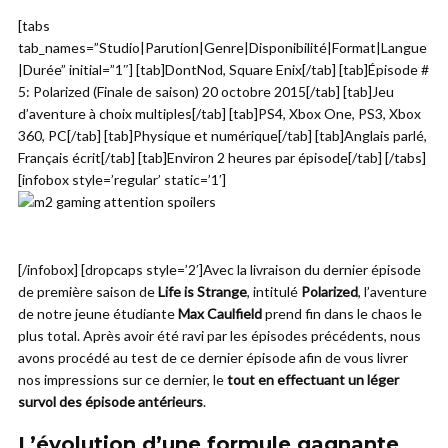
[tabs
tab_names=”Studio|Parution|Genre|Disponibilité|Format|Langue
|Durée” initial=”1″] [tab]DontNod, Square Enix[/tab] [tab]Épisode #
5: Polarized (Finale de saison) 20 octobre 2015[/tab] [tab]Jeu
d’aventure à choix multiples[/tab] [tab]PS4, Xbox One, PS3, Xbox
360, PC[/tab] [tab]Physique et numérique[/tab] [tab]Anglais parlé,
Français écrit[/tab] [tab]Environ 2 heures par épisode[/tab] [/tabs]
[infobox style=’regular’ static=’1′]
[/infobox] [dropcaps style=’2′]Avec la livraison du dernier épisode
de première saison de
Life is Strange
, intitulé
Polarized
, l’aventure
de notre jeune étudiante
Max Caulfield
prend fin dans le chaos le
plus total. Après avoir été ravi par les épisodes précédents, nous
avons procédé au test de ce dernier épisode afin de vous livrer
nos impressions sur ce dernier, le
tout en effectuant un léger
survol des épisode antérieurs
.
L’évolution d’une formule gagnante