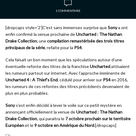
1 COMMENTAIRE
[dropcaps style=’2′]C’est sans immenses surprise que
Sony
a ont
enfin confirmé la venue prochaine de
Uncharted : The Nathan
Drake Collection
, une
compilation remastérisée des trois titres
principaux de la série
, refaite pour la
PS4
.
Cela faisait un bon moment que les spéculations autour d’une
éventuelle refonte des titres de la franchise
Uncharted
attisaient
les rumeurs partout sur internet. Avec l’approche imminente de
Uncharted 4 : A Thief’s End
, cédulé pour arriver sur
PS4
en 2016,
les rumeurs de ces refontes des titres précédents devenaient de
plus en plus probables.
Sony
s’est enfin décidé à lever le voile sur ce petit mystère en
annonçant officiellement la venue de
Uncharted : The Nathan
Drake Collection
, qui paraitra le
7 octobre prochain sur le territoire
Européen
et le
9 octobre en Amérique du Nord
.[/dropcaps]