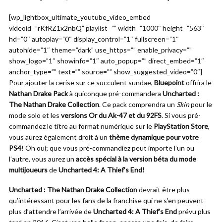
[wp_lightbox_ultimate_youtube_video_embed
videoid=”rKfRZ1x2nbQ” playlist=”” width=”1000″ height=”563″
hd=”0″ autoplay=”0″ display_control=”1″ fullscreen=”1″
autohide=”1″ theme=”dark” use_https=”” enable_privacy=””
show_logo=”1″ showinfo=”1″ auto_popup=”” direct_embed=”1″
anchor_type=”” text=”” source=”” show_suggested_video=”0″]
Pour ajouter la cerise sur ce succulent sundae,
Bluepoint
offrira le
Nathan Drake Pack
à quiconque pré-commandera
Uncharted :
The Nathan Drake Collection
. Ce pack comprendra un
Skin
pour le
mode solo et les
versions Or du Ak-47 et du 92FS
. Si vous pré-
commandez le titre au format numérique sur le
PlayStation Store
,
vous aurez également droit à un
thème dynamique pour votre
PS4
! Oh oui; que vous pré-commandiez peut importe l’un ou
l’autre, vous aurez un
accès spécial à la version béta du mode
multijoueurs
de
Uncharted 4: A Thief’s End!
Uncharted : The Nathan Drake Collection
devrait être plus
qu’intéressant pour les fans de la franchise qui ne s’en peuvent
plus d’attendre l’arrivée de
Uncharted 4: A Thief’s End
prévu plus