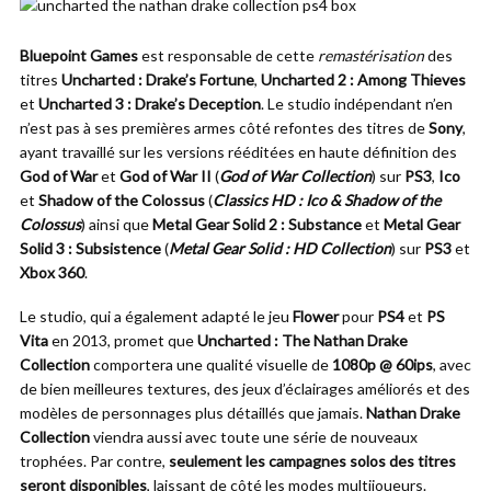
Bluepoint Games
est responsable de cette
remastérisation
des
titres
Uncharted : Drake’s Fortune
,
Uncharted 2 : Among Thieves
et
Uncharted 3 : Drake’s Deception
. Le studio indépendant n’en
n’est pas à ses premières armes côté refontes des titres de
Sony
,
ayant travaillé sur les versions rééditées en haute définition des
God of War
et
God of War II
(
God of War Collection
) sur
PS3
,
Ico
et
Shadow of the Colossus
(
Classics HD : Ico & Shadow of the
Colossus
) ainsi que
Metal Gear Solid 2 : Substance
et
Metal Gear
Solid 3 : Subsistence
(
Metal Gear Solid : HD Collection
) sur
PS3
et
Xbox 360
.
Le studio, qui a également adapté le jeu
Flower
pour
PS4
et
PS
Vita
en 2013, promet que
Uncharted : The Nathan Drake
Collection
comportera une qualité visuelle de
1080p @ 60ips
, avec
de bien meilleures textures, des jeux d’éclairages améliorés et des
modèles de personnages plus détaillés que jamais.
Nathan Drake
Collection
viendra aussi avec toute une série de nouveaux
trophées. Par contre,
seulement les campagnes solos des titres
seront disponibles
, laissant de côté les modes multijoueurs.