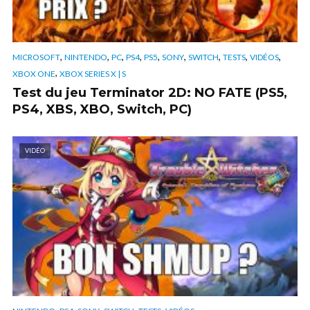
,
,
,
,
,
,
,
,
,
MICROSOFT
NINTENDO
PC
PS4
PS5
SONY
SWITCH
TESTS
VIDÉOS
,
XBOX ONE
XBOX SERIES X | S
Test du jeu Terminator 2D: NO FATE (PS5,
PS4, XBS, XBO, Switch, PC)
VIDÉO