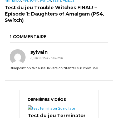
,
,
,
,
,
NINTENDO
PS4
SONY
SWITCH
TESTS
VIDÉOS
Test du jeu Trouble Witches FINAL! –
Episode 1: Daughters of Amalgam (PS4,
Switch)
1 COMMENTAIRE
sylvain
6 juin 2015 à 9 h 06 min
Bluepoint on fait aussi la version titanfall sur xbox 360
DERNIÈRES VIDÉOS
Test du jeu Terminator