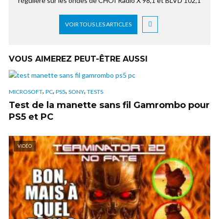
régulière sur les ondes de CHOI Radio X 98,1 et BLVD 102,1
VOIR TOUS LES ARTICLES
VOUS AIMEREZ PEUT-ÊTRE AUSSI
,
,
,
,
MICROSOFT
PC
PS5
SONY
TESTS
Test de la manette sans fil Gamrombo pour
PS5 et PC
VIDÉO