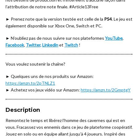
l’attribution de notre note finale. #Article13Free
► Prenez note que la version testée est celle de la
PS4
. Le jeu est
également disponible sur Xbox One, Switch et PC.
► N’oubliez pas de nous suivre sur nos plateformes
YouTube
,
Facebook
,
Twitter,
Linkedin
et
Twitch
!
Vous voulez soutenir la chaîne?
► Quelques uns de nos produits sur Amazon:
https://amzn.to/2pTNLZ1
► Achetez vos jeux vidéo sur Amazon:
https://amzn.to/2GmptgY
Description
Remontez le temps et libérez l’homme des cavernes qui est en
vous. Fracassez vos ennemis dans ce jeu de plateforme coopératif.
Jouez en solo ou en équipe allant jusqu’à 4 joueurs. Inspiré des