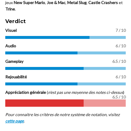
jeux
New Super Mario
,
Joe & Mac
,
Metal Slug
,
Castle Crashers
et
Trine
.
Verdict
Visuel
7 / 10
Audio
6 / 10
Gameplay
6.5 / 10
Rejouabilité
6 / 10
Appréciation générale
(
n'est pas une moyenne des notes ci-dessus
)
6.5
/ 10
Pour connaitre les critères de notre système de notation, visitez
cette page
.