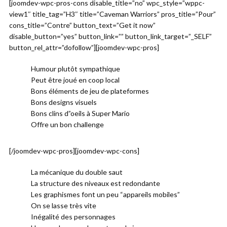
[joomdev-wpc-pros-cons disable_title=”no” wpc_style=”wppc-
view1″ title_tag=”H3″ title=”Caveman Warriors” pros_title=”Pour”
cons_title=”Contre” button_text=”Get it now”
disable_button=”yes” button_link=”” button_link_target=”_SELF”
button_rel_attr=”dofollow”][joomdev-wpc-pros]
Humour plutôt sympathique
Peut être joué en coop local
Bons éléments de jeu de plateformes
Bons designs visuels
Bons clins d”oeils à Super Mario
Offre un bon challenge
[/joomdev-wpc-pros][joomdev-wpc-cons]
La mécanique du double saut
La structure des niveaux est redondante
Les graphismes font un peu “appareils mobiles”
On se lasse très vite
Inégalité des personnages