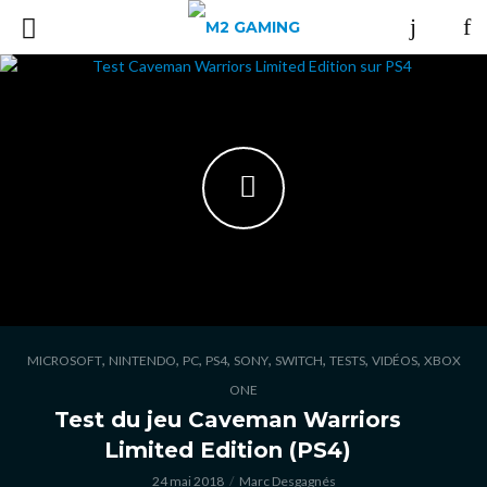
,
,
,
,
,
,
,
,
MICROSOFT
NINTENDO
PC
PS4
SONY
SWITCH
TESTS
VIDÉOS
XBOX
ONE
Test du jeu Caveman Warriors
Limited Edition (PS4)
24 mai 2018
Marc Desgagnés