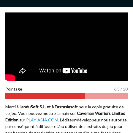
Pointage
6.5 / 10
Merci à
JanduSoft S.L. et à Eastasiasoft
pour la copie gratuite de
ce jeu. Vous pouvez mettre la main sur
Caveman Warriors Limited
Edition
sur
PLAY-ASIA.COM
. L’éditeur/développeur nous autorise
par conséquent à diffuser et/ou utiliser des extraits du jeu pour
nos besoins de production et n’intervient d’aucune façon dans