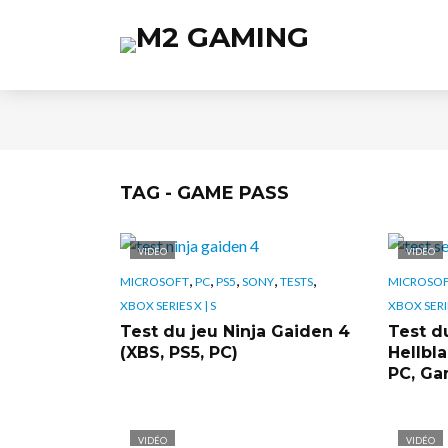
TAG - GAME PASS
VIDÉO
VIDÉO
,
,
,
,
,
MICROSOFT
PC
PS5
SONY
TESTS
MICROSO
XBOX SERIES X | S
XBOX SERIE
Test du jeu Ninja Gaiden 4
Test d
(XBS, PS5, PC)
Hellbla
PC, Ga
VIDÉO
VIDÉO