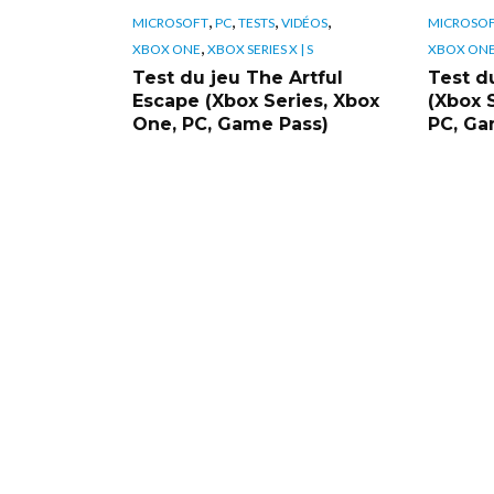
,
,
,
,
MICROSOFT
PC
TESTS
VIDÉOS
MICROSO
,
XBOX ONE
XBOX SERIES X | S
XBOX ON
Test du jeu The Artful
Test d
Escape (Xbox Series, Xbox
(Xbox 
One, PC, Game Pass)
PC, Ga