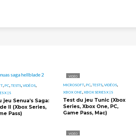
VIDÉO
,
,
,
,
,
,
,
,
MICROSOFT
PC
TESTS
VIDÉOS
FT
PC
TESTS
VIDÉOS
,
XBOX ONE
XBOX SERIES X | S
S X | S
Test du jeu Tunic (Xbox
u jeu Senua’s Saga:
Series, Xbox One, PC,
de II (Xbox Series,
Game Pass, Mac)
me Pass)
VIDÉO