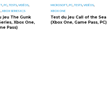
,
,
,
,
,
,
,
,
FT
PC
TESTS
VIDÉOS
MICROSOFT
PC
TESTS
VIDÉOS
,
E
XBOX SERIES X | S
XBOX ONE
u jeu The Gunk
Test du jeu Call of the Sea
Series, Xbox One,
(Xbox One, Game Pass, PC)
me Pass)