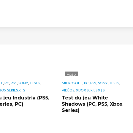
VIDÉO
,
,
,
,
,
,
,
,
,
,
FT
PC
PS5
SONY
TESTS
MICROSOFT
PC
PS5
SONY
TESTS
,
OX SERIES X | S
VIDÉOS
XBOX SERIES X | S
 jeu Industria (PS5,
Test du jeu White
eries, PC)
Shadows (PC, PS5, Xbox
Series)