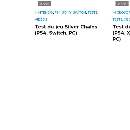
VIDÉO
VIDÉO
,
,
,
,
,
NINTENDO
PS4
SONY
SWITCH
TESTS
MICROSO
,
VIDÉOS
TESTS
XB
Test du jeu Silver Chains
Test d
(PS4, Switch, PC)
(PS4, 
PC)