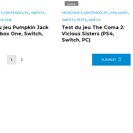
IMAGE
,
,
,
,
,
,
,
,
,
FT
NINTENDO
PC
SWITCH
MICROSOFT
NINTENDO
PC
PS4
SONY
,
,
OX ONE
SWITCH
TESTS
VIDÉOS
u jeu Pumpkin Jack
Test du jeu The Coma 2:
Xbox One, Switch,
Vicious Sisters (PS4,
Switch, PC)
1
2
SUIVANT