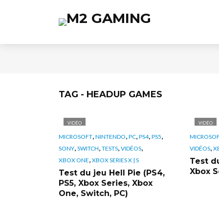
TAG - HEADUP GAMES
VIDÉO
VIDÉO
,
,
,
,
,
MICROSOFT
NINTENDO
PC
PS4
PS5
MICROSO
,
,
,
,
,
SONY
SWITCH
TESTS
VIDÉOS
VIDÉOS
XB
,
XBOX ONE
XBOX SERIES X | S
Test du
Xbox S
Test du jeu Hell Pie (PS4,
PS5, Xbox Series, Xbox
One, Switch, PC)