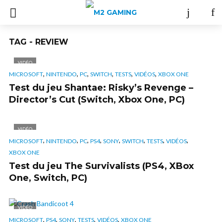
TAG - REVIEW
VIDÉO
,
,
,
,
,
,
MICROSOFT
NINTENDO
PC
SWITCH
TESTS
VIDÉOS
XBOX ONE
Test du jeu Shantae: Risky’s Revenge –
Director’s Cut (Switch, Xbox One, PC)
VIDÉO
,
,
,
,
,
,
,
,
MICROSOFT
NINTENDO
PC
PS4
SONY
SWITCH
TESTS
VIDÉOS
XBOX ONE
Test du jeu The Survivalists (PS4, XBox
One, Switch, PC)
VIDÉO
,
,
,
,
,
MICROSOFT
PS4
SONY
TESTS
VIDÉOS
XBOX ONE