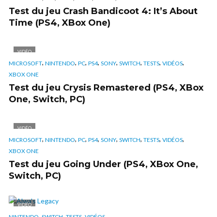
Test du jeu Crash Bandicoot 4: It’s About
Time (PS4, XBox One)
VIDÉO
,
,
,
,
,
,
,
,
MICROSOFT
NINTENDO
PC
PS4
SONY
SWITCH
TESTS
VIDÉOS
XBOX ONE
Test du jeu Crysis Remastered (PS4, XBox
One, Switch, PC)
VIDÉO
,
,
,
,
,
,
,
,
MICROSOFT
NINTENDO
PC
PS4
SONY
SWITCH
TESTS
VIDÉOS
XBOX ONE
Test du jeu Going Under (PS4, XBox One,
Switch, PC)
VIDÉO
,
,
,
NINTENDO
SWITCH
TESTS
VIDÉOS