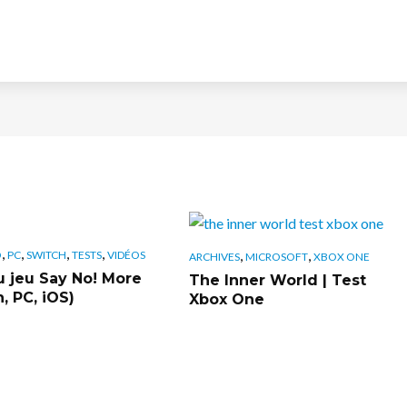
,
,
,
,
,
,
O
PC
SWITCH
TESTS
VIDÉOS
ARCHIVES
MICROSOFT
XBOX ONE
u jeu Say No! More
The Inner World | Test
, PC, iOS)
Xbox One