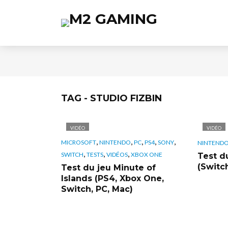
TAG - STUDIO FIZBIN
VIDÉO
VIDÉO
,
,
,
,
,
MICROSOFT
NINTENDO
PC
PS4
SONY
NINTEND
,
,
,
SWITCH
TESTS
VIDÉOS
XBOX ONE
Test d
(Switch
Test du jeu Minute of
Islands (PS4, Xbox One,
Switch, PC, Mac)