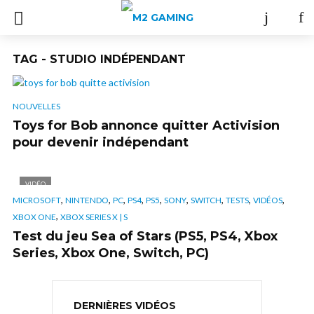
TAG - STUDIO INDÉPENDANT
NOUVELLES
Toys for Bob annonce quitter Activision
pour devenir indépendant
VIDÉO
,
,
,
,
,
,
,
,
,
MICROSOFT
NINTENDO
PC
PS4
PS5
SONY
SWITCH
TESTS
VIDÉOS
,
XBOX ONE
XBOX SERIES X | S
Test du jeu Sea of Stars (PS5, PS4, Xbox
Series, Xbox One, Switch, PC)
DERNIÈRES VIDÉOS