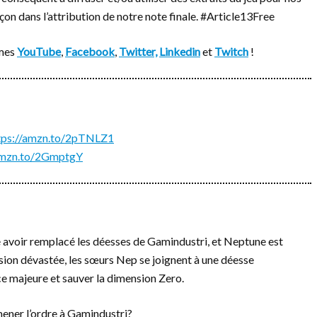
çon dans l’attribution de notre note finale. #Article13Free
rmes
YouTube
,
Facebook
,
Twitter,
Linkedin
et
Twitch
!
tps://amzn.to/2pTNLZ1
/amzn.to/2GmptgY
 avoir remplacé les déesses de Gamindustri, et Neptune est
sion dévastée, les sœurs Nep se joignent à une déesse
 majeure et sauver la dimension Zero.
mener l’ordre à Gamindustri?