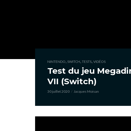
,
,
,
NINTENDO
SWITCH
TESTS
VIDÉOS
Test du jeu Megad
VII (Switch)
30 juillet 2020
Jacques Moisan