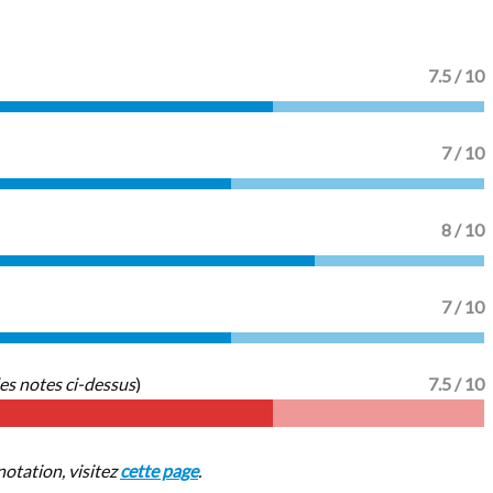
7.5 / 10
7 / 10
8 / 10
7 / 10
es notes ci-dessus
)
7.5
/ 10
notation, visitez
cette page
.