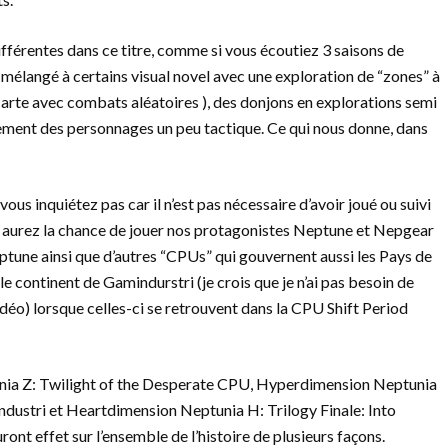
différentes dans ce titre, comme si vous écoutiez 3 saisons de
 mélangé à certains visual novel avec une exploration de “zones” à
a carte avec combats aléatoires ), des donjons en explorations semi
ement des personnages un peu tactique. Ce qui nous donne, dans
vous inquiétez pas car il n’est pas nécessaire d’avoir joué ou suivi
us aurez la chance de jouer nos protagonistes Neptune et Nepgear
ptune ainsi que d’autres “CPUs” qui gouvernent aussi les Pays de
le continent de Gamindurstri (je crois que je n’ai pas besoin de
idéo) lorsque celles-ci se retrouvent dans la CPU Shift Period
unia Z: Twilight of the Desperate CPU, Hyperdimension Neptunia
dustri et Heartdimension Neptunia H: Trilogy Finale: Into
ront effet sur l’ensemble de l’histoire de plusieurs façons.