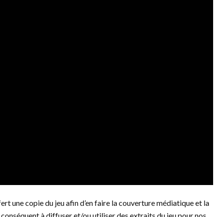
rt une copie du jeu afin d’en faire la couverture médiatique et la
conséquent à diffuser et/ou utiliser des extraits du jeu pour nos