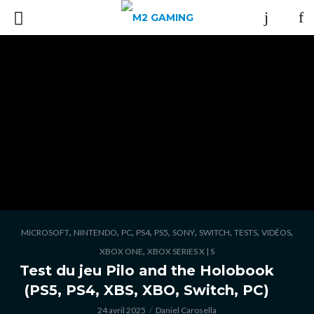
,
,
,
,
,
,
,
,
,
MICROSOFT
NINTENDO
PC
PS4
PS5
SONY
SWITCH
TESTS
VIDÉOS
,
XBOX ONE
XBOX SERIES X | S
Test du jeu Pilo and the Holobook
(PS5, PS4, XBS, XBO, Switch, PC)
24 avril 2025
Daniel Carosella