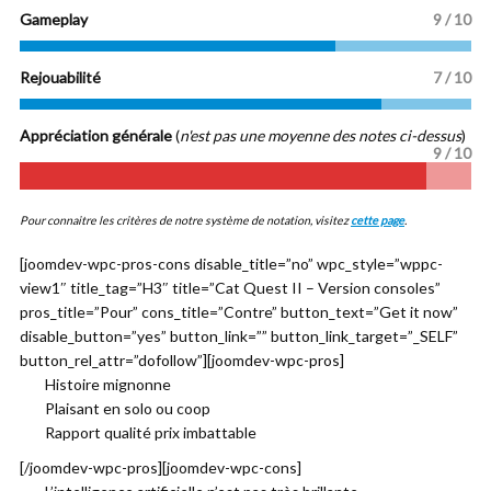
Gameplay
9 / 10
Rejouabilité
7 / 10
Appréciation générale
(
n'est pas une moyenne des notes ci-dessus
)
9 / 10
Pour connaitre les critères de notre système de notation, visitez
cette page
.
[joomdev-wpc-pros-cons disable_title=”no” wpc_style=”wppc-
view1″ title_tag=”H3″ title=”Cat Quest II – Version consoles”
pros_title=”Pour” cons_title=”Contre” button_text=”Get it now”
disable_button=”yes” button_link=”” button_link_target=”_SELF”
button_rel_attr=”dofollow”][joomdev-wpc-pros]
Histoire mignonne
Plaisant en solo ou coop
Rapport qualité prix imbattable
[/joomdev-wpc-pros][joomdev-wpc-cons]