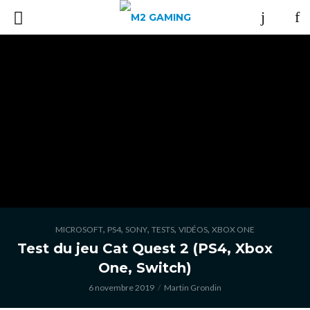
,
,
,
,
,
MICROSOFT
PS4
SONY
TESTS
VIDÉOS
XBOX ONE
Test du jeu Cat Quest 2 (PS4, Xbox
One, Switch)
6 novembre 2019
Martin Grondin