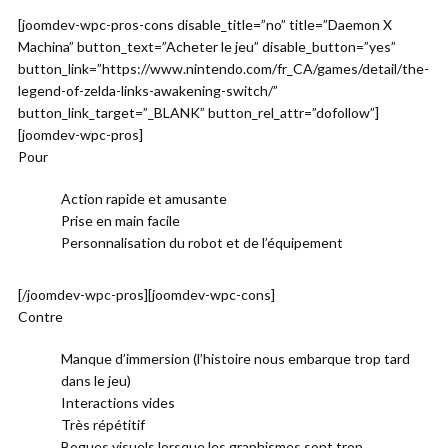
[joomdev-wpc-pros-cons disable_title=”no” title=”Daemon X
Machina” button_text=”Acheter le jeu” disable_button=”yes”
button_link=”https://www.nintendo.com/fr_CA/games/detail/the-
legend-of-zelda-links-awakening-switch/”
button_link_target=”_BLANK” button_rel_attr=”dofollow”]
[joomdev-wpc-pros]
Pour
Action rapide et amusante
Prise en main facile
Personnalisation du robot et de l’équipement
[/joomdev-wpc-pros][joomdev-wpc-cons]
Contre
Manque d’immersion (l’histoire nous embarque trop tard
dans le jeu)
Interactions vides
Très répétitif
Bogues visuels lorsque les graphismes sont trop