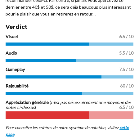
recommander celui-ci. Par contre, si jamais vous apercevez ce
dernier entre 40$ et 50$, ce sera déjà beaucoup plus intéressant
pour le plaisir que vous en retirerez en retour…
Verdict
Visuel
6.5 / 10
Audio
5.5 / 10
Gameplay
7.5 / 10
Rejouabilité
60 / 10
Appréciation générale
(
n'est pas nécessairement une moyenne des
notes ci-dessus
)
6.5 / 10
Pour connaitre les critères de notre système de notation, visitez
cette
page
.