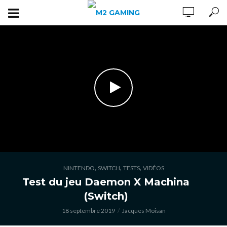
,
,
,
NINTENDO
SWITCH
TESTS
VIDÉOS
Test du jeu Daemon X Machina
(Switch)
18 septembre 2019
Jacques Moisan