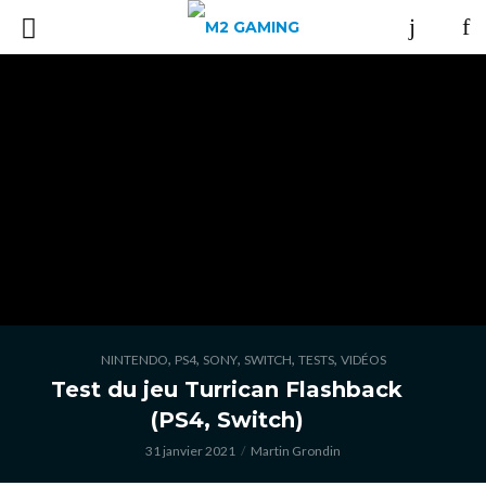
,
,
,
,
,
NINTENDO
PS4
SONY
SWITCH
TESTS
VIDÉOS
Test du jeu Turrican Flashback
(PS4, Switch)
31 janvier 2021
Martin Grondin