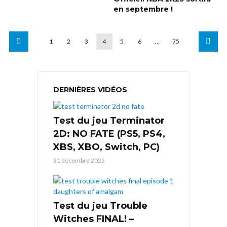
en septembre !
1
2
3
4
5
6
…
75
DERNIÈRES VIDÉOS
Test du jeu Terminator
2D: NO FATE (PS5, PS4,
XBS, XBO, Switch, PC)
31 décembre 2025
Test du jeu Trouble
Witches FINAL! –