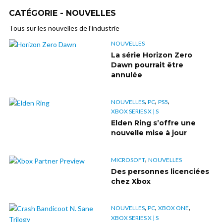
CATÉGORIE - NOUVELLES
Tous sur les nouvelles de l’industrie
NOUVELLES
La série Horizon Zero
Dawn pourrait être
annulée
,
,
,
NOUVELLES
PC
PS5
XBOX SERIES X | S
Elden Ring s’offre une
nouvelle mise à jour
,
MICROSOFT
NOUVELLES
Des personnes licenciées
chez Xbox
,
,
,
NOUVELLES
PC
XBOX ONE
XBOX SERIES X | S