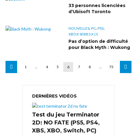
33 personnes licenciées
d’Ubisoft Toronto
,
,
,
NOUVELLES
PC
PS5
XBOX SERIES X | S
Pas d’option de difficulté
pour Black Myth : Wukong
1
…
4
5
6
7
8
…
75
DERNIÈRES VIDÉOS
Test du jeu Terminator
2D: NO FATE (PS5, PS4,
XBS, XBO, Switch, PC)