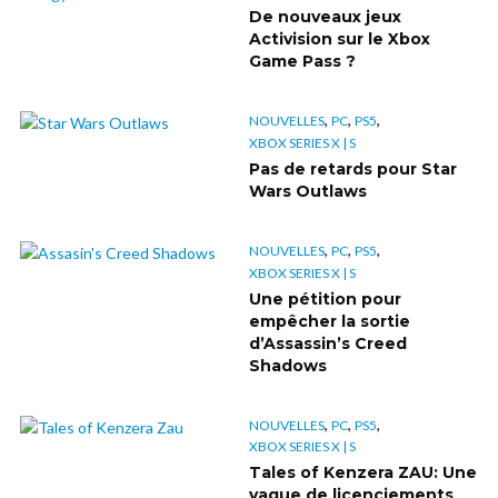
De nouveaux jeux
Activision sur le Xbox
Game Pass ?
,
,
,
NOUVELLES
PC
PS5
XBOX SERIES X | S
Pas de retards pour Star
Wars Outlaws
,
,
,
NOUVELLES
PC
PS5
XBOX SERIES X | S
Une pétition pour
empêcher la sortie
d’Assassin’s Creed
Shadows
,
,
,
NOUVELLES
PC
PS5
XBOX SERIES X | S
Tales of Kenzera ZAU: Une
vague de licenciements