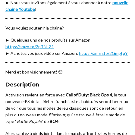
► Nous vous invitons également à vous abonner à notre
nouvelle
chaine Youtube
!
Vous voulez soutenir la chaîne?
► Quelques uns de nos produits sur Amazon:
https://amzn.to/2pTNLZ1
► Achetez vos jeux vidéo sur Amazon:
https://amzn.to/2GmptgY
Merci et bon visionnement! 🙂
Description
Activision revient en force avec
Call of Duty: Black Ops 4
, le tout
nouveau FPS de la célèbre franchise.Les habitués seront heureux
de voir que tous les modes de jeu classiques sont de retour, en
plus du nouveau mode
Blackout
, qui se trouve à être le mode de
type “
Battle Royale
” de
BO4
.
Alors sautez à pieds joints dans le match, affrontez les hordes de