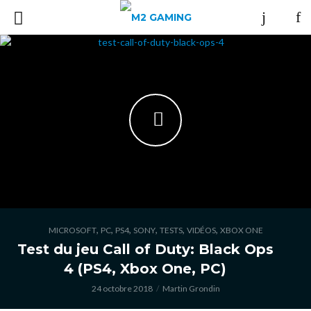
,
,
,
,
,
,
MICROSOFT
PC
PS4
SONY
TESTS
VIDÉOS
XBOX ONE
Test du jeu Call of Duty: Black Ops
4 (PS4, Xbox One, PC)
24 octobre 2018
Martin Grondin