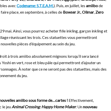
ibles avec
Codename: S.T.E.A.M.
). Puis, en juillet, les
amiibo
de
faire place, en septembre, à celles de
Bowser Jr.
,
Olimar
,
Zero
 29 mai. Ainsi, vous pourrez acheter fille inkling, garçon inkling et
lage réunissant les trois. Ces statuettes vous permettront
 nouvelles pièces d’équipement au sein du jeu.
droit à trois amiibo absolument mignons lorsqu’il sera lancé
s Yoshi en vert, rose et bleu pâle qui permettront d’ajouter un
ersonnages. À noter que ce ne seront pas des statuettes, mais des
ronnement du jeu.
e nouvelles amiibo sous forme de…cartes !
Effectivement,
 le jeu
Animal Crossing: Happy Home Maker
. Un
nouveau