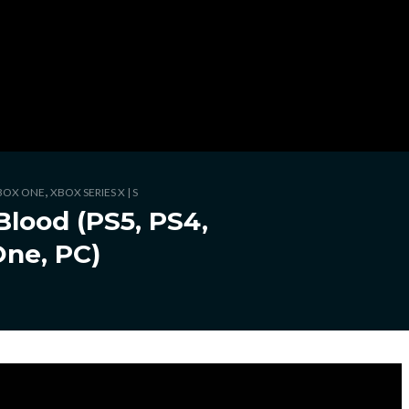
,
BOX ONE
XBOX SERIES X | S
Blood (PS5, PS4,
One, PC)