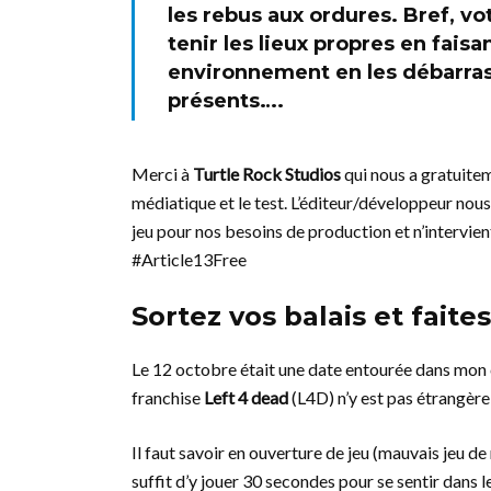
les rebus aux ordures. Bref, v
tenir les lieux propres en fais
environnement en les débarras
présents….
Merci à
Turtle Rock Studios
qui nous a gratuitem
médiatique et le test. L’éditeur/développeur nous
jeu pour nos besoins de production et n’intervient
#Article13Free
Sortez vos balais et fait
Le 12 octobre était une date entourée dans mon
franchise
Left 4 dead
(L4D) n’y est pas étrangère
Il faut savoir en ouverture de jeu (mauvais jeu d
suffit d’y jouer 30 secondes pour se sentir dans l