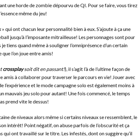
tant une horde de zombie dépourvu de QI. Pour se faire, vous tirez
 l’essence même du jeu!
s
» qui ont chacun leur personnalité bien à eux. S’ajoute à ça une
eball jusqu’à l’imposante mitrailleuse! Les personnages sont pour
 je tiens quand même à souligner l’omniprésence d’un certain
que l’on joue entre amis!
st
crossplay
soit dit en passant!
), il s’agit l’à de l’ultime façon de
e amis à collaborer pour traverser le parcours en vie! Jouer avec
é de l’expérience et le mode campagne solo est également moins à
pas un mauvais jeu solo pour autant! Une fois commencé, le temps
tas prend vite le dessus!
taine de niveaux alors même si certains niveaux se ressemblent, le
son intérêt! Point négatif, on abuse parfois de l’obscurité et ça
ui ont travaillé sur le titre. Les infestés, dont on suggère qu’il