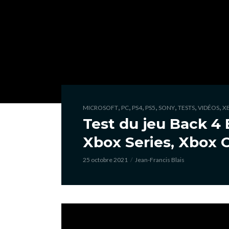
,
,
,
,
,
,
,
MICROSOFT
PC
PS4
PS5
SONY
TESTS
VIDÉOS
X
Test du jeu Back 4 
Xbox Series, Xbox 
25 octobre 2021
Jean-Francis Blais