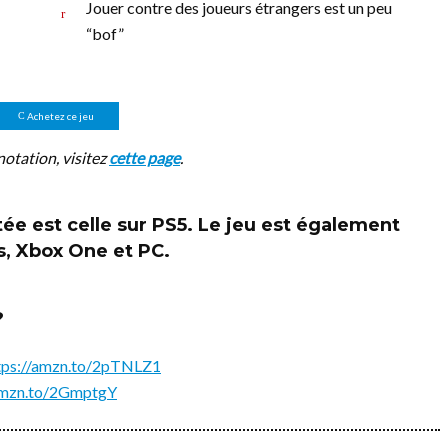
Jouer contre des joueurs étrangers est un peu
“bof”
Achetez ce jeu
notation, visitez
cette page
.
ée est celle sur
PS5
. Le jeu est également
s, Xbox One et PC.
?
tps://amzn.to/2pTNLZ1
/amzn.to/2GmptgY